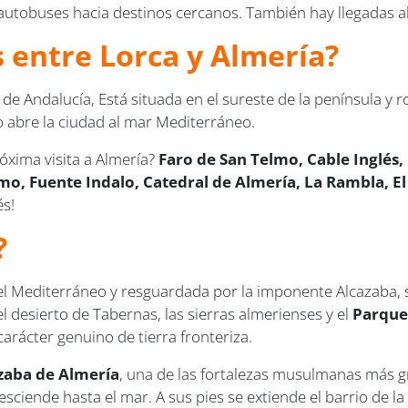
autobuses hacia destinos cercanos. También hay llegadas a
s entre Lorca y Almería?
 Andalucía, Está situada en el sureste de la península y ro
to abre la ciudad al mar Mediterráneo.
óxima visita a Almería?
Faro de San Telmo, Cable Inglés
mo, Fuente Indalo, Catedral de Almería, La Rambla, El 
és!
?
el Mediterráneo y resguardada por la imponente Alcazaba, se
l desierto de Tabernas, las sierras almerienses y el
Parque 
carácter genuino de tierra fronteriza.
zaba de Almería
, una de las fortalezas musulmanas más 
desciende hasta el mar. A sus pies se extiende el barrio de 