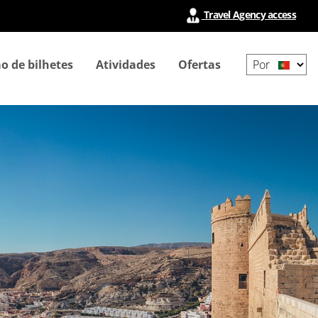
Travel Agency access
Select
o de bilhetes
Atividades
Ofertas
your
language