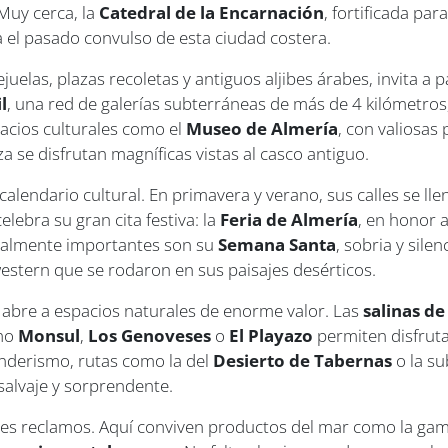
 Muy cerca, la
Catedral de la Encarnación
, fortificada pa
a el pasado convulso de esta ciudad costera.
ejuelas, plazas recoletas y antiguos aljibes árabes, invita a
l
, una red de galerías subterráneas de más de 4 kilómetros,
cios culturales como el
Museo de Almería
, con valiosas 
za se disfrutan magníficas vistas al casco antiguo.
lendario cultural. En primavera y verano, sus calles se llena
elebra su gran cita festiva: la
Feria de Almería
, en honor 
Igualmente importantes son su
Semana Santa
, sobria y silen
western que se rodaron en sus paisajes desérticos.
 abre a espacios naturales de enorme valor. Las
salinas d
omo
Monsul
,
Los Genoveses
o
El Playazo
permiten disfrut
enderismo, rutas como la del
Desierto de Tabernas
o la su
salvaje y sorprendente.
s reclamos. Aquí conviven productos del mar como la gamba r