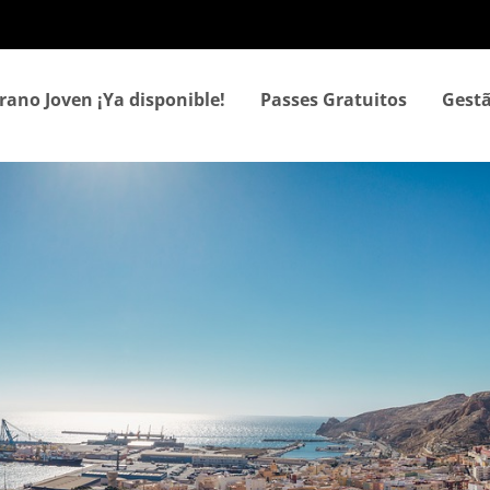
Passar
para
o
conteúdo
rano Joven ¡Ya disponible!
Passes Gratuitos
Gestã
principal