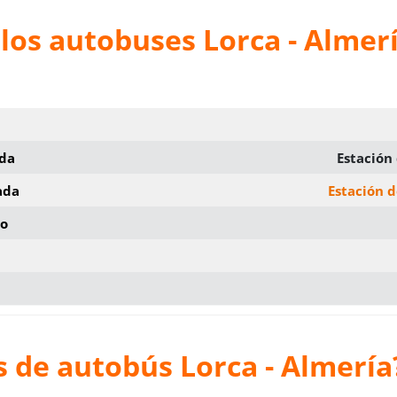
los autobuses Lorca - Almer
ida
Estación
ada
Estación 
io
 de autobús Lorca - Almería