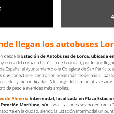
:
4
nde llegan los autobuses Lor
en desde la
Estación de Autobuses de Lorca, ubicada en
cerca del corazón histórico de la ciudad, por lo que llegar 
e España, el Ayuntamiento o la Colegiata de San Patricio, s
las que conectan el centro con áreas más modernas. El pase
ccesibles y bien indicadas. A lo largo del camino atravesará
ntro da paso a avenidas más amplias.
es de Almería
Intermodal, localizada en Plaza Estació
Estación Marítima, s/n.
Las estaciones se encuentran a 
sporte en la ciudad, siendo la Estación Intermodal un punto