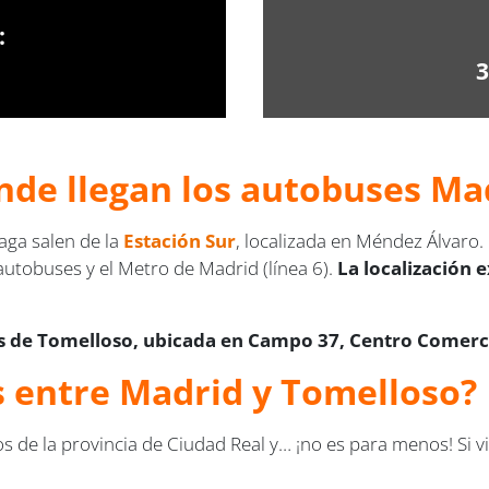
:
3
nde llegan los autobuses Ma
aga salen de la
Estación Sur
, localizada en Méndez Álvaro
e autobuses y el Metro de Madrid (línea 6).
La localización 
 de Tomelloso, ubicada en Campo 37, Centro Comercia
us entre Madrid y Tomelloso?
 de la provincia de Ciudad Real y… ¡no es para menos! Si v