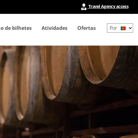
Travel Agency access
Select
o de bilhetes
Atividades
Ofertas
your
language