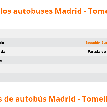
 los autobuses Madrid - Tom
ida
Estación Su
ada
Parada de
io
s de autobús Madrid - Tomel