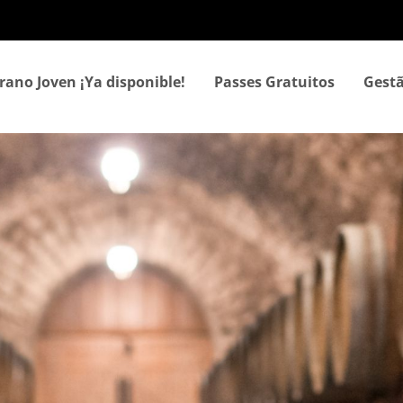
Passar
para
o
conteúdo
rano Joven ¡Ya disponible!
Passes Gratuitos
Gestã
principal