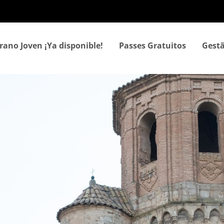
Passar
para
o
conteúdo
rano Joven ¡Ya disponible!
Passes Gratuitos
Gestã
principal