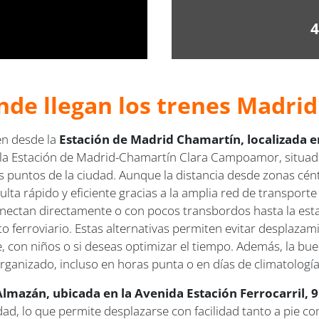
4
nde llegan los trenes Madrid
en desde la
Estación de Madrid Chamartín, localizada en
 Estación de Madrid-Chamartín Clara Campoamor, situada en
os puntos de la ciudad. Aunque la distancia desde zonas cén
sulta rápido y eficiente gracias a la amplia red de transport
conectan directamente o con pocos transbordos hasta la es
 ferroviario. Estas alternativas permiten evitar desplazam
 con niños o si deseas optimizar el tiempo. Además, la buen
rganizado, incluso en horas punta o en días de climatologí
Almazán, ubicada en la Avenida Estación Ferrocarril, 9
dad, lo que permite desplazarse con facilidad tanto a pie 