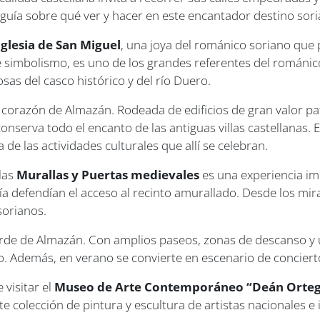
 guía sobre qué ver y hacer en este encantador destino sori
Iglesia de San Miguel
, una joya del románico soriano que 
 de simbolismo, es uno de los grandes referentes del román
as del casco histórico y del río Duero.
 corazón de Almazán. Rodeada de edificios de gran valor p
 conserva todo el encanto de las antiguas villas castellanas.
a de las actividades culturales que allí se celebran.
 las
Murallas y Puertas medievales
es una experiencia imp
día defendían el acceso al recinto amurallado. Desde los m
sorianos.
rde de Almazán. Con amplios paseos, zonas de descanso y u
ío. Además, en verano se convierte en escenario de concierto
 visitar el
Museo de Arte Contemporáneo “Deán Orte
e colección de pintura y escultura de artistas nacionales 