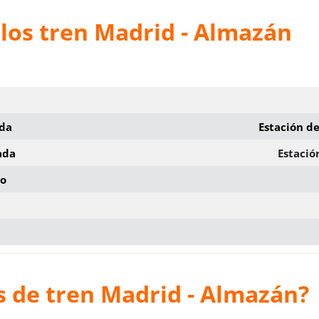
los tren Madrid - Almazán
ida
Estación d
ada
Estació
io
s de tren Madrid - Almazán?