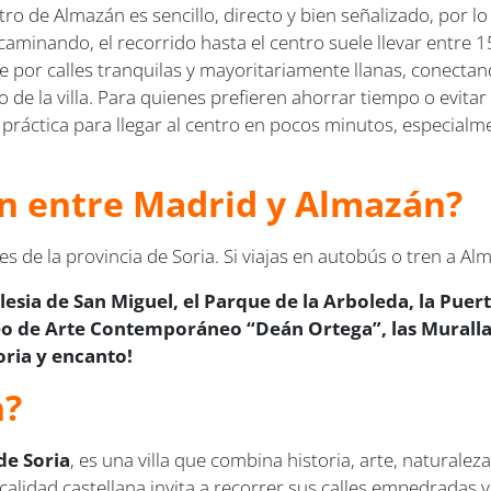
entro de Almazán es sencillo, directo y bien señalizado, por
r caminando, el recorrido hasta el centro suele llevar entre
re por calles tranquilas y mayoritariamente llanas, conectan
co de la villa. Para quienes prefieren ahorrar tiempo o evita
 práctica para llegar al centro en pocos minutos, especialme
ren entre Madrid y Almazán?
 de la provincia de Soria. Si viajas en autobús o tren a A
lesia de San Miguel, el Parque de la Arboleda, la Puert
eo de Arte Contemporáneo “Deán Ortega”, las Murallas
oria y encanto!
n?
de Soria
, es una villa que combina historia, arte, naturalez
alidad castellana invita a recorrer sus calles empedradas y 