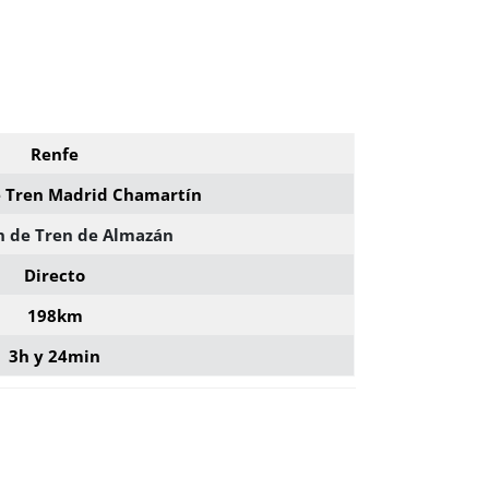
Renfe
e Tren Madrid Chamartín
n de Tren de Almazán
Directo
198km
3h y 24min