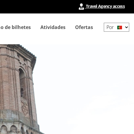
Travel Agency access
Select
o de bilhetes
Atividades
Ofertas
your
language