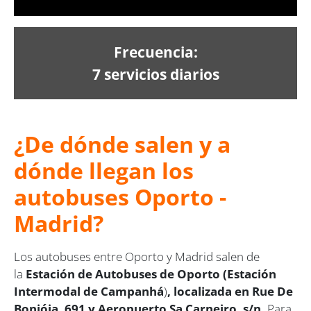
Frecuencia:
7 servicios diarios
¿De dónde salen y a
dónde llegan los
autobuses Oporto -
Madrid?
Los autobuses entre Oporto y Madrid salen de
la
Estación de Autobuses de Oporto (Estación
Intermodal de Campanhá
)
, localizada en Rue De
Bonjóia, 691 y Aeropuerto Sa Carneiro, s/n.
Para