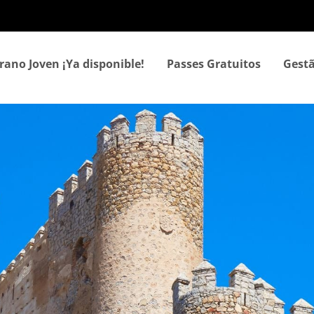
Passar
para
o
conteúdo
rano Joven ¡Ya disponible!
Passes Gratuitos
Gestã
principal