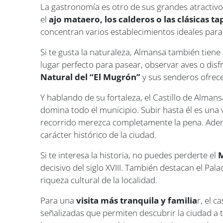
La gastronomía es otro de sus grandes atractiv
el
ajo mataero, los calderos o las clásicas 
concentran varios establecimientos ideales para
Si te gusta la naturaleza, Almansa también tie
lugar perfecto para pasear, observar aves o disf
Natural del “El Mugrón”
y sus senderos ofrece
Y hablando de su fortaleza, el Castillo de Alman
domina todo el municipio. Subir hasta él es una v
recorrido merezca completamente la pena. Ademá
carácter histórico de la ciudad.
Si te interesa la historia, no puedes perderte el
M
decisivo del siglo XVIII. También destacan el Pala
riqueza cultural de la localidad.
Para una
visita más tranquila y familia
r, el 
señalizadas que permiten descubrir la ciudad a 