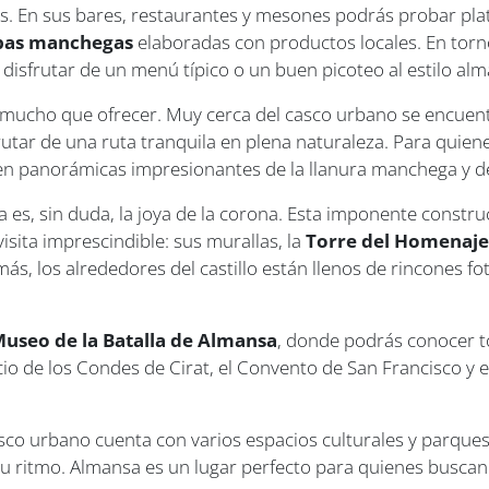
os. En sus bares, restaurantes y mesones podrás probar pl
tapas manchegas
elaboradas con productos locales. En torno
 disfrutar de un menú típico o un buen picoteo al estilo al
ne mucho que ofrecer. Muy cerca del casco urbano se encue
rutar de una ruta tranquila en plena naturaleza. Para quien
n panorámicas impresionantes de la llanura manchega y del
sa es, sin duda, la joya de la corona. Esta imponente constr
isita imprescindible: sus murallas, la
Torre del Homenaje y
s, los alrededores del castillo están llenos de rincones 
useo de la Batalla de Almansa
, donde podrás conocer t
cio de los Condes de Cirat, el Convento de San Francisco y el 
casco urbano cuenta con varios espacios culturales y parqu
tu ritmo. Almansa es un lugar perfecto para quienes buscan