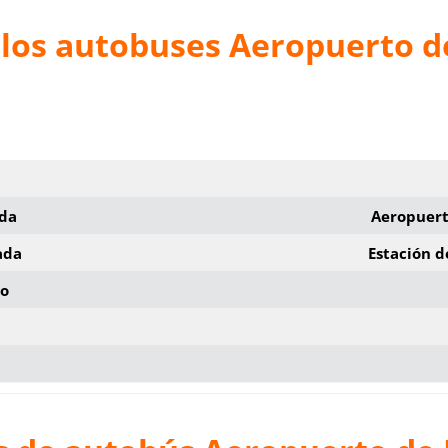
 los autobuses Aeropuerto d
ida
Aeropuert
ada
Estación 
io