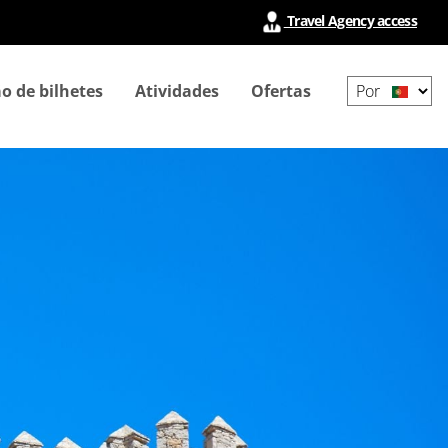
Travel Agency access
Select
o de bilhetes
Atividades
Ofertas
your
language