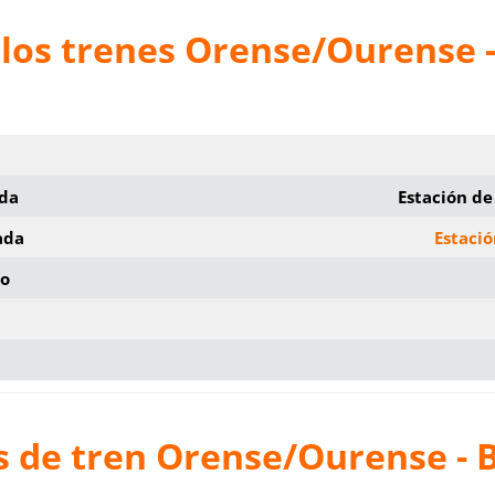
 los trenes Orense/Ourense 
ida
Estación d
ada
Estació
io
s de tren Orense/Ourense - 