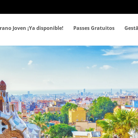
Passar
para
o
conteúdo
rano Joven ¡Ya disponible!
Passes Gratuitos
Gestã
principal