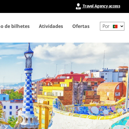
Travel Agency access
Select
o de bilhetes
Atividades
Ofertas
your
language