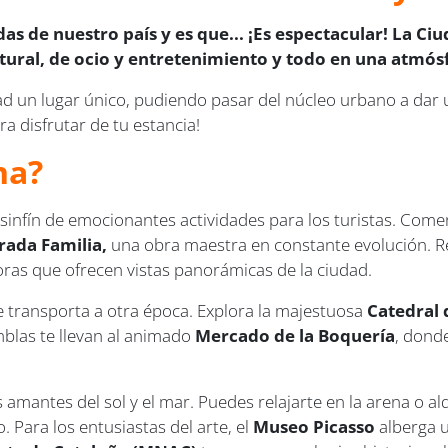
das de nuestro país y es que... ¡Es espectacular! La 
ural, de ocio y entretenimiento y todo en una atmósf
ad un lugar único, pudiendo pasar del núcleo urbano a dar 
a disfrutar de tu estancia!
na?
n sinfín de emocionantes actividades para los turistas. Com
rada Familia,
una obra maestra en constante evolución. R
oras que ofrecen vistas panorámicas de la ciudad.
e transporta a otra época. Explora la majestuosa
Catedral 
amblas te llevan al animado
Mercado de la Boquería
, dond
 amantes del sol y el mar. Puedes relajarte en la arena o alq
. Para los entusiastas del arte, el
Museo Picasso
alberga u