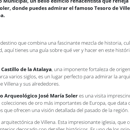
o Municipal, un bello edificio renacentista que refleja
oler, donde puedes admirar el famoso Tesoro de Ville
a.
un destino que combina una fascinante mezcla de historia, cu
, aquí tienes una guía sobre qué ver y hacer en este históric
u
Castillo de la Atalaya
, una imponente fortaleza de origen
rca varios siglos, es un lugar perfecto para admirar la arqu
e Villena y sus alrededores.
o Arqueológico José María Soler
es una visita imprescin
as colecciones de oro más importantes de Europa, que data 
os que ofrecen una visión detallada del pasado de la región.
 arquitectónica de Villena. Esta impresionante iglesia, que
terior decorado con detalles históricos. Es uno de los princ