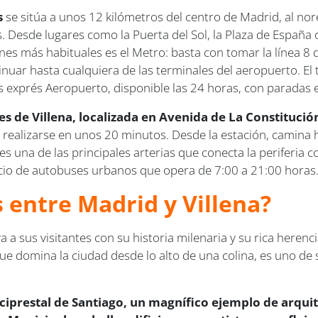
s
se sitúa a unos 12 kilómetros del centro de Madrid, al nor
. Desde lugares como la Puerta del Sol, la Plaza de España 
ones más habituales es el Metro: basta con tomar la línea 8
tinuar hasta cualquiera de las terminales del aeropuerto. E
 exprés Aeropuerto, disponible las 24 horas, con paradas e
s de Villena, localizada en Avenida de La Constitución
 realizarse en unos 20 minutos. Desde la estación, camina h
 es una de las principales arterias que conecta la periferia
icio de autobuses urbanos que opera de 7:00 a 21:00 horas
s entre Madrid y Villena?
iva a sus visitantes con su historia milenaria y su rica heren
ue domina la ciudad desde lo alto de una colina, es uno de 
Arciprestal de Santiago, un magnífico ejemplo de arqui