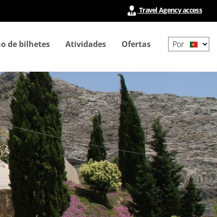
Travel Agency access
Select
o de bilhetes
Atividades
Ofertas
your
language