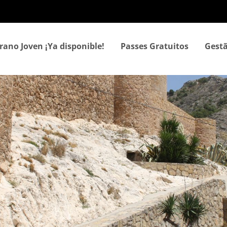
Passar
para
o
conteúdo
rano Joven ¡Ya disponible!
Passes Gratuitos
Gestã
principal