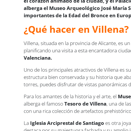
el corazón animado de la ciudad, y el Palaci
alberga el Museo Arqueológico José María S
importantes de la Edad del Bronce en Europ
¿Qué hacer en Villena?
Villena, situada en la provincia de Alicante, es 
planificando una visita a esta encantadora ciudad
Valenciana.
Uno de los principales atractivos de Villena es s
estructura bien conservada y su historia que aba
torres, puedes disfrutar de vistas panorámicas d
Para los amantes de la historia y el arte, el
Muse
alberga el famoso
Tesoro de Villena
, una de l
con una rica colección de artefactos prehistóric
La
Iglesia Arciprestal de Santiago
es otra joya
destaca por su majestuosa fachada y su amplio in