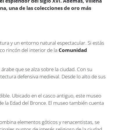
 el esplendor del siglo XVI. Además, Villena
na, una de las colecciones de oro más
ltura y un entorno natural espectacular. Si estás
o rincón del interior de la
Comunidad
 árabe que se alza sobre la ciudad. Con su
itectura defensiva medieval. Desde lo alto de sus
dible. Ubicado en el casco antiguo, este museo
de la Edad del Bronce. El museo también cuenta
 combina elementos góticos y renacentistas, se
ipales puntos de interés religioso de la ciudad.