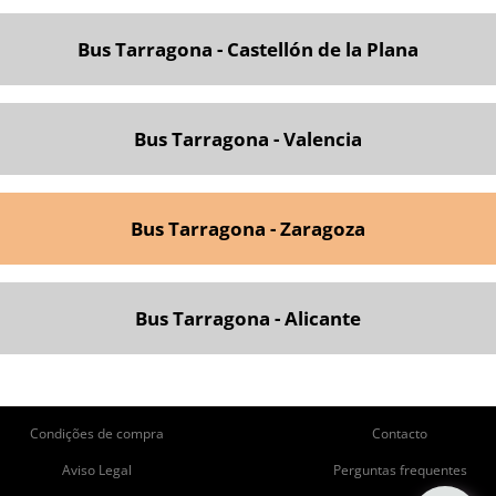
Bus Tarragona - Castellón de la Plana
Bus Tarragona - Valencia
Bus Tarragona - Zaragoza
Bus Tarragona - Alicante
ie
Pie
Condições de compra
Contacto
de
de
Aviso Legal
Perguntas frequentes