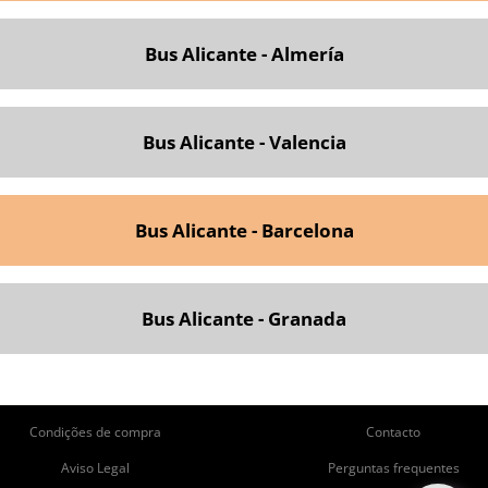
Bus Alicante - Almería
Bus Alicante - Valencia
Bus Alicante - Barcelona
Bus Alicante - Granada
ie
Pie
Condições de compra
Contacto
de
de
Aviso Legal
Perguntas frequentes