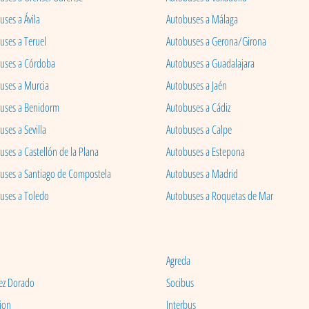
ses a Ávila
Autobuses a Málaga
uses a Teruel
Autobuses a Gerona/Girona
uses a Córdoba
Autobuses a Guadalajara
uses a Murcia
Autobuses a Jaén
uses a Benidorm
Autobuses a Cádiz
ses a Sevilla
Autobuses a Calpe
uses a Castellón de la Plana
Autobuses a Estepona
uses a Santiago de Compostela
Autobuses a Madrid
uses a Toledo
Autobuses a Roquetas de Mar
Agreda
ez Dorado
Socibus
ion
Interbus