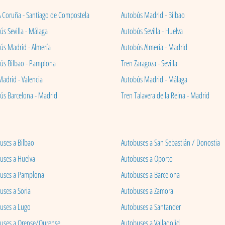
A Coruña - Santiago de Compostela
Autobús Madrid - Bilbao
s Sevilla - Málaga
Autobús Sevilla - Huelva
ús Madrid - Almería
Autobús Almería - Madrid
ús Bilbao - Pamplona
Tren Zaragoza - Sevilla
Madrid - Valencia
Autobús Madrid - Málaga
ús Barcelona - Madrid
Tren Talavera de la Reina - Madrid
uses a Bilbao
Autobuses a San Sebastián / Donostia
uses a Huelva
Autobuses a Oporto
uses a Pamplona
Autobuses a Barcelona
uses a Soria
Autobuses a Zamora
uses a Lugo
Autobuses a Santander
uses a Orense/Ourense
Autobuses a Valladolid