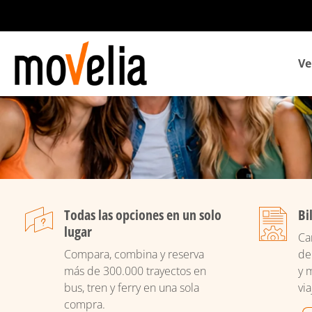
Navegación
Ve
principal
Todas las opciones en un solo
Bi
lugar
Ca
Compara, combina y reserva
de
más de 300.000 trayectos en
y 
bus, tren y ferry en una sola
via
compra.