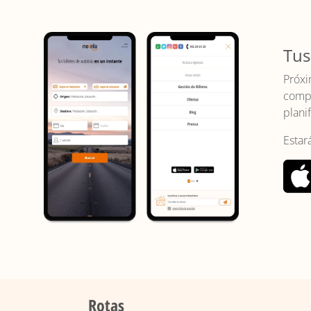
Tus
Próxi
compr
planif
Estar
Rotas