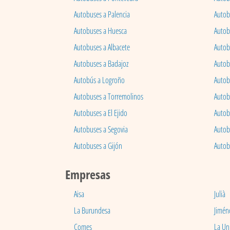
Autobuses a Palencia
Autobu
Autobuses a Huesca
Autob
Autobuses a Albacete
Autob
Autobuses a Badajoz
Autob
Autobús a Logroño
Autob
Autobuses a Torremolinos
Autobu
Autobuses a El Ejido
Autob
Autobuses a Segovia
Autob
Autobuses a Gijón
Autob
Empresas
Aisa
Julià
La Burundesa
Jimén
Comes
La Un