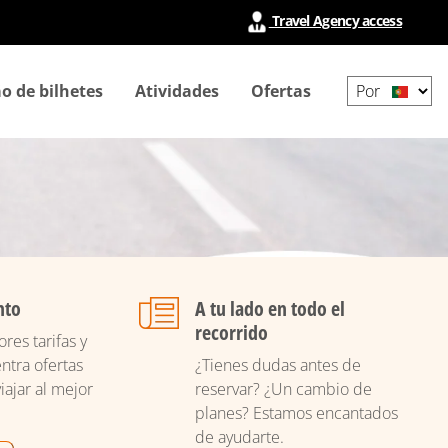
Travel Agency access
Select
o de bilhetes
Atividades
Ofertas
your
language
nto
A tu lado en todo el
recorrido
res tarifas y
ntra ofertas
¿Tienes dudas antes de
iajar al mejor
reservar? ¿Un cambio de
planes? Estamos encantados
de ayudarte.