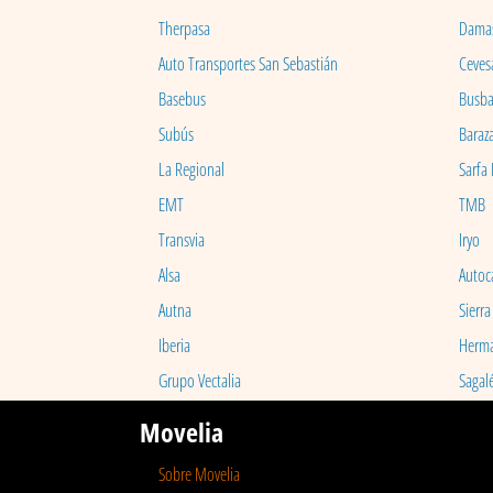
Therpasa
Dama
Auto Transportes San Sebastián
Ceves
Basebus
Busb
Subús
Baraz
La Regional
Sarfa
EMT
TMB
Transvia
Iryo
Alsa
Autoc
Autna
Sierra
Iberia
Herm
Grupo Vectalia
Sagal
Movelia
Sobre Movelia