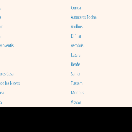
s
Conda
a
Autocares Tocina
am
Andbus
a
El Pilar
 Moventis
Aerobús
Lazara
Renfe
ares Casal
Samar
 de las Nieves
Tussam
asa
Monbus
és
Vibasa