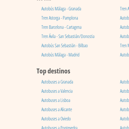
Autobús Málaga - Granada
Tren 
Tren Astorga - Pamplona
Autobú
Tren Barcelona - Cartagena
Autob
Tren Ávila - San Sebastián/Donostia
Autob
Autobús San Sebastián - Bilbao
Tren 
Autobús Málaga - Madrid
Autob
Top destinos
Autobuses a Granada
Autob
Autobuses a Valencia
Autob
Autobuses a Lisboa
Autob
Autobuses a Alicante
Autob
Autobuses a Oviedo
Autob
Autobuses a Pontevedra
Autob