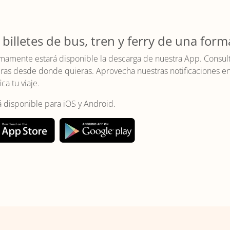
 billetes de bus, tren y ferry de una form
mamente estará disponible la descarga de nuestra App. Consulta 
as desde donde quieras. Aprovecha nuestras notificaciones en t
ica tu viaje.
á disponible para iOS y Android.