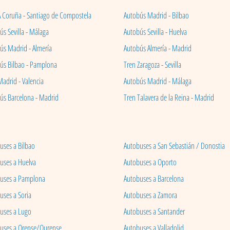
A Coruña - Santiago de Compostela
Autobús Madrid - Bilbao
s Sevilla - Málaga
Autobús Sevilla - Huelva
ús Madrid - Almería
Autobús Almería - Madrid
ús Bilbao - Pamplona
Tren Zaragoza - Sevilla
Madrid - Valencia
Autobús Madrid - Málaga
ús Barcelona - Madrid
Tren Talavera de la Reina - Madrid
uses a Bilbao
Autobuses a San Sebastián / Donostia
uses a Huelva
Autobuses a Oporto
uses a Pamplona
Autobuses a Barcelona
uses a Soria
Autobuses a Zamora
uses a Lugo
Autobuses a Santander
uses a Orense/Ourense
Autobuses a Valladolid