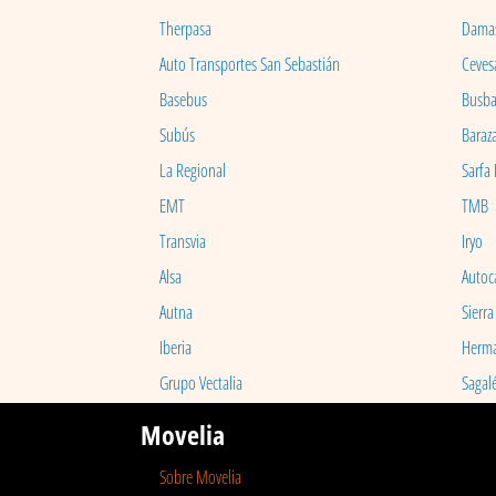
Therpasa
Dama
Auto Transportes San Sebastián
Ceves
Basebus
Busb
Subús
Baraz
La Regional
Sarfa
EMT
TMB
Transvia
Iryo
Alsa
Autoc
Autna
Sierra
Iberia
Herm
Grupo Vectalia
Sagal
Movelia
Sobre Movelia