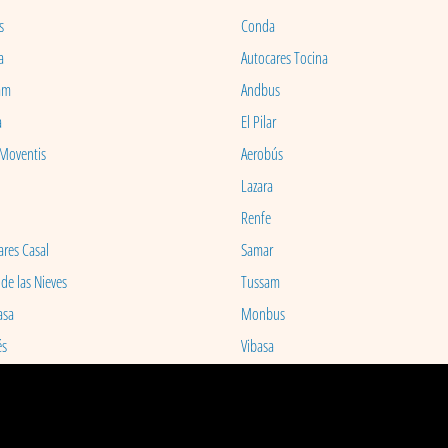
s
Conda
a
Autocares Tocina
am
Andbus
a
El Pilar
 Moventis
Aerobús
Lazara
Renfe
ares Casal
Samar
 de las Nieves
Tussam
asa
Monbus
és
Vibasa