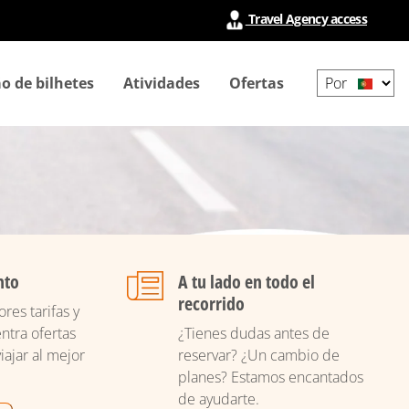
Travel Agency access
Select
o de bilhetes
Atividades
Ofertas
your
language
nto
A tu lado en todo el
recorrido
res tarifas y
ntra ofertas
¿Tienes dudas antes de
iajar al mejor
reservar? ¿Un cambio de
planes? Estamos encantados
de ayudarte.