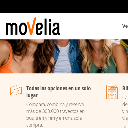
Navegación
Ve
principal
Todas las opciones en un solo
Bi
lugar
Ca
Compara, combina y reserva
de
más de 300.000 trayectos en
y 
bus, tren y ferry en una sola
via
compra.