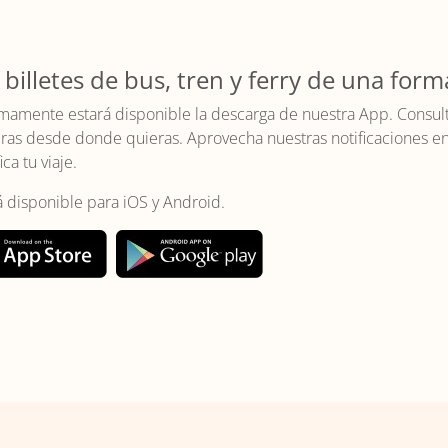
 billetes de bus, tren y ferry de una form
mamente estará disponible la descarga de nuestra App. Consulta 
as desde donde quieras. Aprovecha nuestras notificaciones en t
ica tu viaje.
á disponible para iOS y Android.