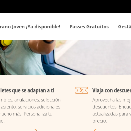
Passar
para
o
conteúdo
rano Joven ¡Ya disponible!
Passes Gratuitos
Gestã
principal
lletes que se adaptan a ti
Viaja con descue
mbios, anulaciones, selección
Aprovecha las mejo
 asiento, servicios adicionales
descuentos. Encue
mucho más. Personaliza tu
actualizadas para v
je.
precio.