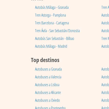
Autobús Málaga - Granada
Tren 
Tren Astorga - Pamplona
Autobú
Tren Barcelona - Cartagena
Autob
Tren Ávila - San Sebastián/Donostia
Autob
Autobús San Sebastián - Bilbao
Tren 
Autobús Málaga - Madrid
Autob
Top destinos
Autobuses a Granada
Autob
Autobuses a Valencia
Autob
Autobuses a Lisboa
Autob
Autobuses a Alicante
Autob
Autobuses a Oviedo
Autob
Autobuses a Pontevedra
Autob