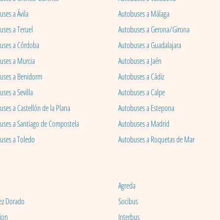
ses a Ávila
Autobuses a Málaga
uses a Teruel
Autobuses a Gerona/Girona
uses a Córdoba
Autobuses a Guadalajara
uses a Murcia
Autobuses a Jaén
uses a Benidorm
Autobuses a Cádiz
ses a Sevilla
Autobuses a Calpe
uses a Castellón de la Plana
Autobuses a Estepona
uses a Santiago de Compostela
Autobuses a Madrid
uses a Toledo
Autobuses a Roquetas de Mar
Agreda
ez Dorado
Socibus
ion
Interbus