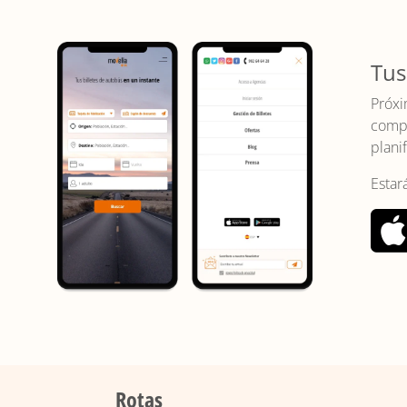
Tus
Próxi
compr
planif
Estar
Rotas