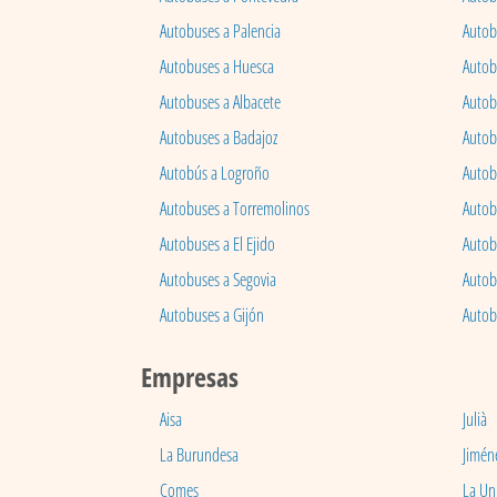
Autobuses a Palencia
Autobu
Autobuses a Huesca
Autob
Autobuses a Albacete
Autob
Autobuses a Badajoz
Autob
Autobús a Logroño
Autob
Autobuses a Torremolinos
Autobu
Autobuses a El Ejido
Autob
Autobuses a Segovia
Autob
Autobuses a Gijón
Autob
Empresas
Aisa
Julià
La Burundesa
Jimén
Comes
La Un