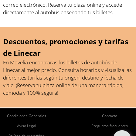
correo electrónico. Reserva tu plaza online y accede
directamente al autobús enseñando tus billetes.
Descuentos, promociones y tarifas
de Linecar
En Movelia encontrarás los billetes de autobús de
Linecar al mejor precio. Consulta horarios y visualiza las
diferentes tarifas según tu origen, destino y fecha de
viaje. ¡Reserva tu plaza online de una manera rápida,
cómoda y 100% segura!
ie
Pie
Condiciones Generales
Contacto
de
de
Aviso Legal
Preguntas frecuentes
Política de privacidad