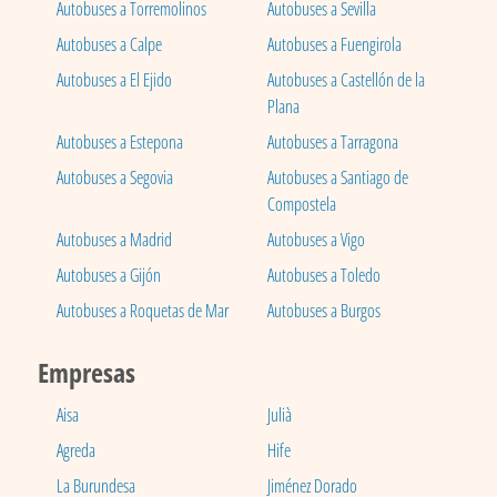
Autobuses a Torremolinos
Autobuses a Sevilla
Autobuses a Calpe
Autobuses a Fuengirola
Autobuses a El Ejido
Autobuses a Castellón de la
Plana
Autobuses a Estepona
Autobuses a Tarragona
Autobuses a Segovia
Autobuses a Santiago de
Compostela
Autobuses a Madrid
Autobuses a Vigo
Autobuses a Gijón
Autobuses a Toledo
Autobuses a Roquetas de Mar
Autobuses a Burgos
Empresas
Aisa
Julià
Agreda
Hife
La Burundesa
Jiménez Dorado