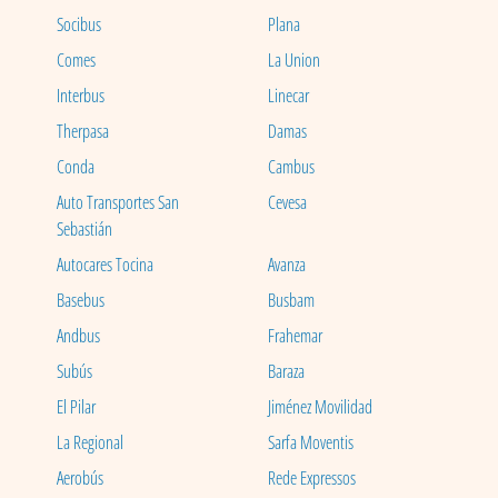
Socibus
Plana
Comes
La Union
Interbus
Linecar
Therpasa
Damas
Conda
Cambus
Auto Transportes San
Cevesa
Sebastián
Autocares Tocina
Avanza
Basebus
Busbam
Andbus
Frahemar
Subús
Baraza
El Pilar
Jiménez Movilidad
La Regional
Sarfa Moventis
Aerobús
Rede Expressos