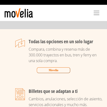
Pasar
al
contenido
principal
Todas las opciones en un solo lugar
Compara, combina y reserva más de
300.000 trayectos en bus, tren y ferry en
una sola compra.
Movelia
Billetes que se adaptan a ti
Cambios, anulaciones, selección de asiento,
servicios adicionales y mucho más.