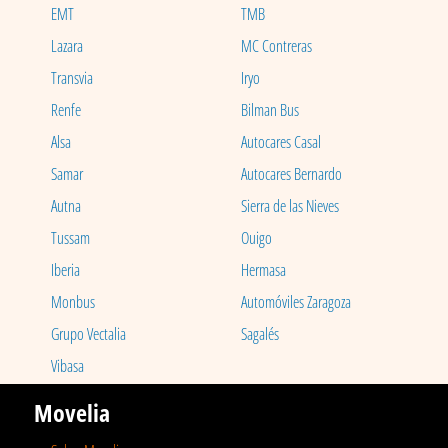
EMT
TMB
Lazara
MC Contreras
Transvia
Iryo
Renfe
Bilman Bus
Alsa
Autocares Casal
Samar
Autocares Bernardo
Autna
Sierra de las Nieves
Tussam
Ouigo
Iberia
Hermasa
Monbus
Automóviles Zaragoza
Grupo Vectalia
Sagalés
Vibasa
Movelia