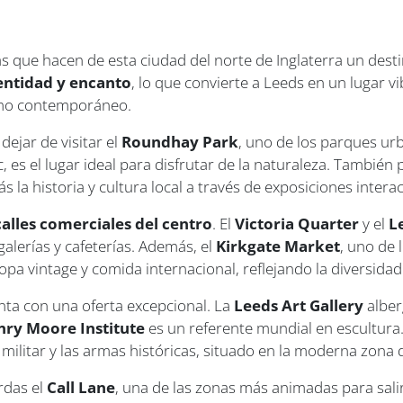
s que hacen de esta ciudad del norte de Inglaterra un desti
dentidad y encanto
, lo que convierte a Leeds en un lugar v
smo contemporáneo.
dejar de visitar el
Roundhay Park
, uno de los parques u
c, es el lugar ideal para disfrutar de la naturaleza. También
a historia y cultura local a través de exposiciones interact
calles comerciales del centro
. El
Victoria Quarter
y el
L
galerías y cafeterías. Además, el
Kirkgate Market
, uno de
pa vintage y comida internacional, reflejando la diversidad 
enta con una oferta excepcional. La
Leeds Art Gallery
alber
nry Moore Institute
es un referente mundial en escultura
 militar y las armas históricas, situado en la moderna zona
erdas el
Call Lane
, una de las zonas más animadas para salir