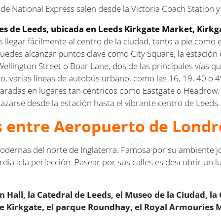
os de National Express salen desde la Victoria Coach Station
es de Leeds, ubicada en Leeds Kirkgate Market, Kirkg
legar fácilmente al centro de la ciudad, tanto a pie como e
uedes alcanzar puntos clave como City Square, la estación d
ellington Street o Boar Lane, dos de las principales vías qu
o, varias líneas de autobús urbano, como las 16, 19, 40 o 49
aradas en lugares tan céntricos como Eastgate o Headrow. 
lazarse desde la estación hasta el vibrante centro de Leeds.
us entre Aeropuerto de Lond
dernas del norte de Inglaterra. Famosa por su ambiente jove
dia a la perfección. Pasear por sus calles es descubrir un l
Hall, la Catedral de Leeds, el Museo de la Ciudad, la 
 de Kirkgate, el parque Roundhay, el Royal Armouries