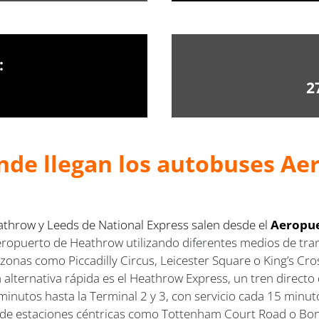
:
2
nde llegan los autobuses Ae
throw y Leeds de National Express salen desde el
Aeropue
ropuerto de Heathrow utilizando diferentes medios de transp
onas como Piccadilly Circus, Leicester Square o King’s Cros
a alternativa rápida es el Heathrow Express, un tren direct
minutos hasta la Terminal 2 y 3, con servicio cada 15 minuto
e estaciones céntricas como Tottenham Court Road o Bond