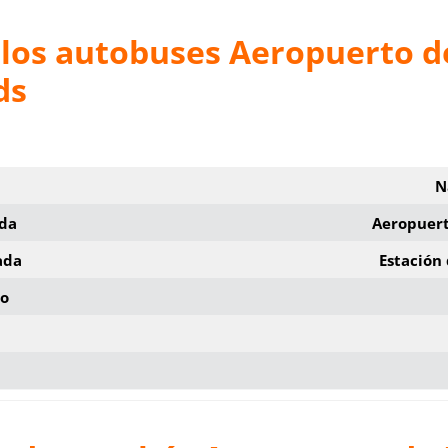
 los autobuses Aeropuerto d
ds
N
ida
Aeropuert
ada
Estación
io