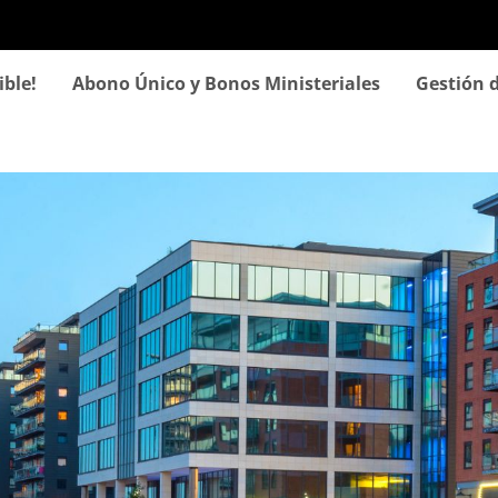
Pasar
al
contenido
ible!
Abono Único y Bonos Ministeriales
Gestión d
principal