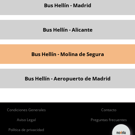
Bus Hellín - Madrid
Bus Hellín - Alicante
Bus Hellín - Molina de Segura
Bus Hellín - Aeropuerto de Madrid
ie
Pie
Condiciones Generales
Contacto
de
de
Aviso Legal
Preguntas frecuentes
página
Página
Política de privacidad