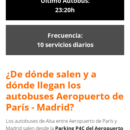
Último Autobús:
23:20h
Frecuencia:
10 servicios diarios
¿De dónde salen y a
dónde llegan los
autobuses Aeropuerto de
París - Madrid?
Los autobuses de Alsa entre Aeropuerto de París y
Madrid salen desde la
Parking P4C del Aeropuerto