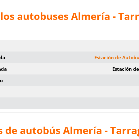
los autobuses Almería - Tar
ida
Estación de Autob
ada
Estación d
io
s de autobús Almería - Tarr