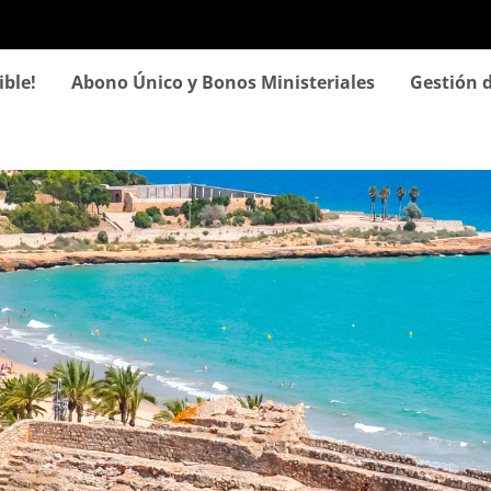
Pasar
al
contenido
ible!
Abono Único y Bonos Ministeriales
Gestión d
principal