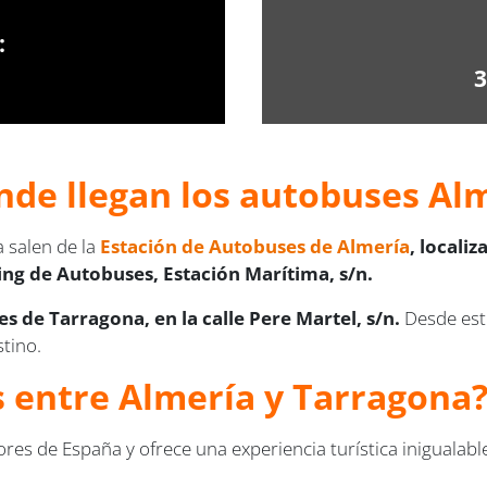
:
3
nde llegan los autobuses Al
 salen de la
Estación de Autobuses de Almería
, locali
ing de Autobuses, Estación Marítima, s/n.
s de Tarragona, en la calle Pere Martel, s/n.
Desde est
tino.
us entre Almería y Tarragona
es de España y ofrece una experiencia turística inigualab