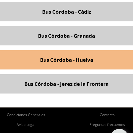
Bus Córdoba - Cádiz
Bus Córdoba - Granada
Bus Córdoba - Huelva
Bus Córdoba - Jerez de la Frontera
ie
Pie
Condiciones Generales
Contacto
de
de
Aviso Legal
Preguntas frecuentes