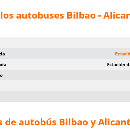
los autobuses Bilbao - Alica
ida
Estaci
ada
Estación d
io
 de autobús Bilbao y Alican