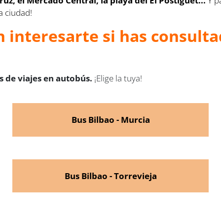
ruz, el Mercado Central, la playa del El Postiguet...
Y pa
a ciudad!
 interesarte si has consulta
 de viajes en autobús.
¡Elige la tuya!
Bus Bilbao - Murcia
Bus Bilbao - Torrevieja