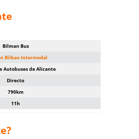
nte
Bilman Bus
ón Bilbao Intermodal
e Autobuses de Alicante
Directo
790km
11h
te?