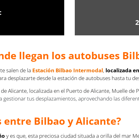
:
2
de llegan los autobuses Bilb
te salen de la
Estación Bilbao Intermodal
,
localizada en
ara desplazarte desde la estación de autobuses hasta tu de
de Alicante, localizada en el Puerto de Alicante, Muelle de 
ra gestionar tus desplazamientos, aprovechando las diferen
s entre Bilbao y Alicante?
ño
y es que, esta preciosa ciudad situada a orilla del mar 