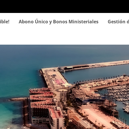
Pasar
al
contenido
ible!
Abono Único y Bonos Ministeriales
Gestión d
principal