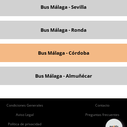
Bus Málaga - Sevilla
Bus Málaga - Ronda
Bus Málaga - Córdoba
Bus Málaga - Almuñécar
ie
Pie
Condiciones Generales
Contacto
de
de
Aviso Legal
Preguntas frecuentes
Política de privacidad