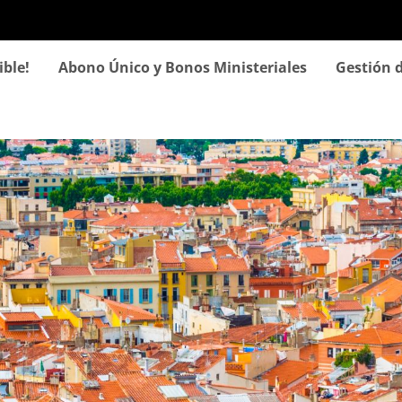
Pasar
al
contenido
ible!
Abono Único y Bonos Ministeriales
Gestión d
principal