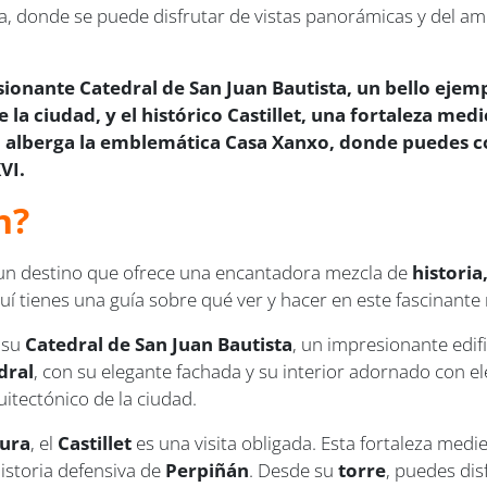
a, donde se puede disfrutar de vistas panorámicas y del am
ionante Catedral de San Juan Bautista, un bello ejemp
 la ciudad, y el histórico Castillet, una fortaleza me
n alberga la emblemática Casa Xanxo, donde puedes co
VI.
n?
 un destino que ofrece una encantadora mezcla de
historia
quí tienes una guía sobre qué ver y hacer en este fascinante
s su
Catedral de San Juan Bautista
, un impresionante edif
dral
, con su elegante fachada y su interior adornado con e
uitectónico de la ciudad.
tura
, el
Castillet
es una visita obligada. Esta fortaleza medi
historia defensiva de
Perpiñán
. Desde su
torre
, puedes dis