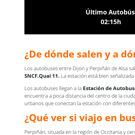
Último Autobús
02:15h
¿De dónde salen y a dó
Los autobuses entre Dijon y Perpiñán de Alsa sa
SNCF.Quai 11.
La estación está bien señalizada 
Los autobuses llegan a la
Estación de Autobuse
encuentra a poca distancia del centro de la ciu
urbanos que conectan la estación con diferentes
¿Qué ver si viajo en bu
Perpiñán, situada en la región de Occitania y cer