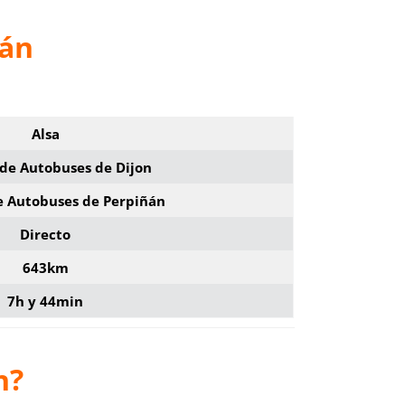
ñán
Alsa
 de Autobuses de Dijon
e Autobuses de Perpiñán
Directo
643km
7h y 44min
n?