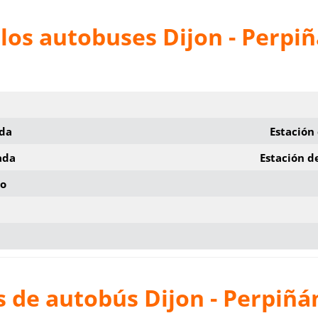
los autobuses Dijon - Perpi
ida
Estación
ada
Estación d
io
 de autobús Dijon - Perpiñá