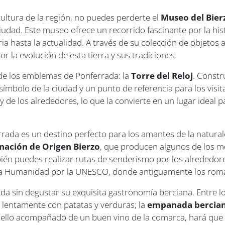
 cultura de la región, no puedes perderte el
Museo del Bier
ciudad. Este museo ofrece un recorrido fascinante por la his
ia hasta la actualidad. A través de su colección de objetos
r la evolución de esta tierra y sus tradiciones.
 de los emblemas de Ponferrada: la
Torre del Reloj
. Constr
 símbolo de la ciudad y un punto de referencia para los visi
y de los alrededores, lo que la convierte en un lugar ideal
errada es un destino perfecto para los amantes de la natura
ación de Origen Bierzo
, que producen algunos de los me
én puedes realizar rutas de senderismo por los alrededore
 la Humanidad por la UNESCO, donde antiguamente los rom
a sin degustar su exquisita gastronomía berciana. Entre lo
 lentamente con patatas y verduras; la
empanada bercia
o ello acompañado de un buen vino de la comarca, hará que 