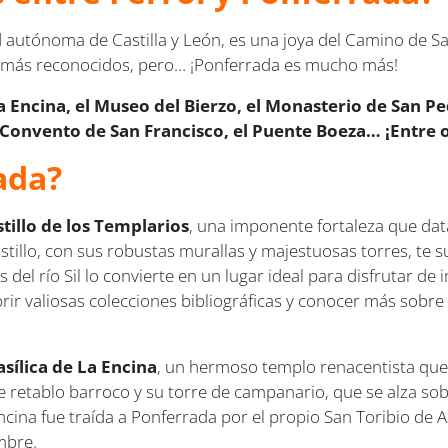
 autónoma de Castilla y León, es una joya del Camino de Sa
os más reconocidos, pero… ¡Ponferrada es mucho más!
e La Encina, el Museo del Bierzo, el Monasterio de San 
el Convento de San Francisco, el Puente Boeza… ¡Entre 
ada?
stillo de los Templarios
, una imponente fortaleza que data 
astillo, con sus robustas murallas y majestuosas torres, te s
as del río Sil lo convierte en un lugar ideal para disfrutar 
ubrir valiosas colecciones bibliográficas y conocer más sobr
asílica de La Encina
, un hermoso templo renacentista que 
nte retablo barroco y su torre de campanario, que se alza s
Encina fue traída a Ponferrada por el propio San Toribio de
mbre.