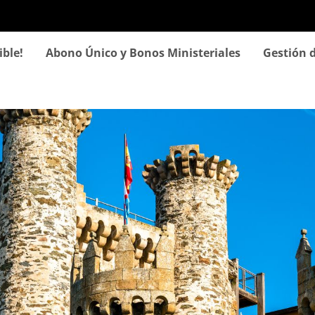
Pasar
al
contenido
ible!
Abono Único y Bonos Ministeriales
Gestión d
principal