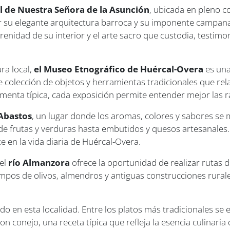
l de Nuestra Señora de la Asunción
, ubicada en pleno c
r su elegante arquitectura barroca y su imponente campanar
enidad de su interior y el arte sacro que custodia, testimoni
ura local,
el Museo Etnográfico de Huércal-Overa
es una
colección de objetos y herramientas tradicionales que relat
imenta típica, cada exposición permite entender mejor las ra
Abastos
, un lugar donde los aromas, colores y sabores se 
sde frutas y verduras hasta embutidos y quesos artesanale
e en la vida diaria de Huércal-Overa.
el
río Almanzora
ofrece la oportunidad de realizar rutas 
mpos de olivos, almendros y antiguas construcciones rural
 en esta localidad. Entre los platos más tradicionales se
on conejo, una receta típica que refleja la esencia culinaria