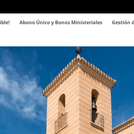
Pasar
al
contenido
ible!
Abono Único y Bonos Ministeriales
Gestión d
principal