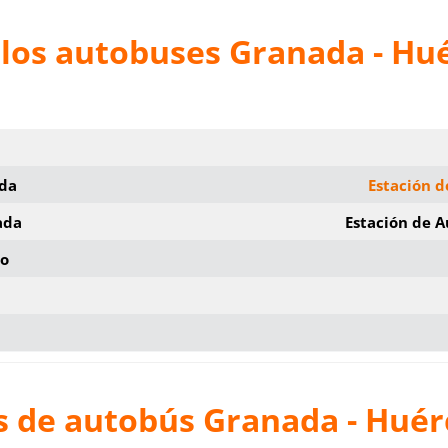
 los autobuses Granada - Hu
ida
Estación 
ada
Estación de 
io
s de autobús Granada - Huér