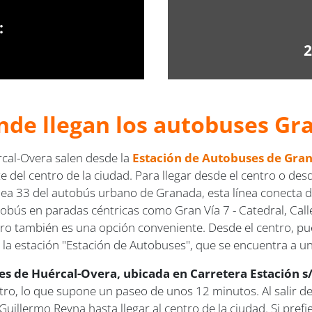
:
2
nde llegan los autobuses Gr
al-Overa salen desde la
Estación de Autobuses de Gra
 del centro de la ciudad. Para llegar desde el centro o desd
línea 33 del autobús urbano de Granada, esta línea conecta
bús en paradas céntricas como Gran Vía 7 - Catedral, Calle
metro también es una opción conveniente. Desde el centro, p
en la estación "Estación de Autobuses", que se encuentra a u
s de Huércal-Overa, ubicada en Carretera Estación s
, lo que supone un paseo de unos 12 minutos. Al salir de la
Guillermo Reyna hasta llegar al centro de la ciudad. Si pref