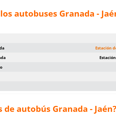
los autobuses Granada - Jaé
ida
Estación 
ada
Estación
io
s de autobús Granada - Jaén