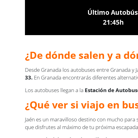
Último Autobús
21:45h
¿De dónde salen y a dó
Desde Granada los autobuses entre Granada y Ja
33.
En Granada encontrarás diferentes alternativ
Los autobuses llegan a la
Estación de Autobuse
¿Qué ver si viajo en bu
Jaén es un maravilloso destino con mucho para s
que disfrutes al máximo de tu próxima escapada