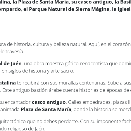
lina, la Plaza de Santa María, su casco antiguo, la Basíl
rdompardo
,
el
Parque Natural de Sierra Mágina, la Igles
ra de historia, cultura y belleza natural. Aquí, en el coraz
le travesía.
l de Jaén
, una obra maestra gótico-renacentista que domin
en siglos de historia y arte sacro.
atalina
te recibirá con sus murallas centenarias. Sube a su
s. Este antiguo bastión árabe cuenta historias de épocas de 
 su encantador
casco antiguo
. Calles empedradas, plazas l
a animada
Plaza de Santa María
, donde la historia se mezc
quitectónico que no debes perderte. Con su imponente fach
ado religioso de Jaén.