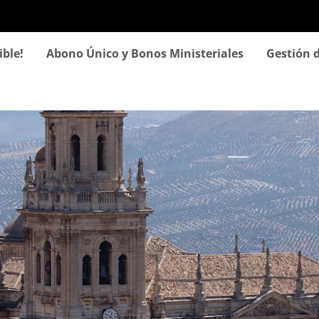
Pasar
al
contenido
ible!
Abono Único y Bonos Ministeriales
Gestión d
principal