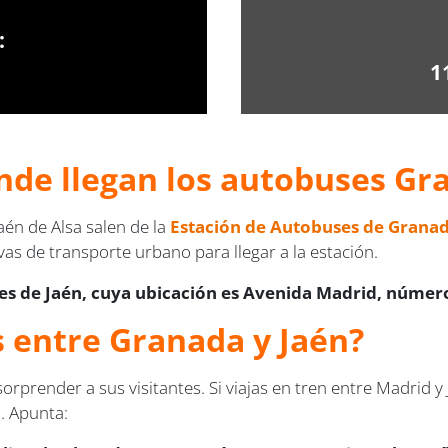
:
1
nde llegan los autobuses Gra
én de Alsa salen de la
Estación de Autobuses de Grana
as de transporte urbano para llegar a la estación.
s de Jaén, cuya ubicación es Avenida Madrid, númer
s entre Granada y Jaén?
orprender a sus visitantes. Si viajas en tren entre Madri
. Apunta: