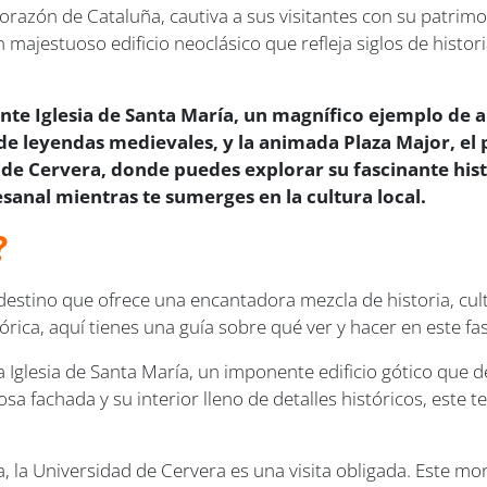
 corazón de Cataluña, cautiva a sus visitantes con su patrimo
majestuoso edificio neoclásico que refleja siglos de histo
te Iglesia de Santa María, un magnífico ejemplo de ar
 de leyendas medievales, y la animada Plaza Major, el 
e Cervera, donde puedes explorar su fascinante histor
esanal mientras te sumerges en la cultura local.
?
n destino que ofrece una encantadora mezcla de historia, cul
stórica, aquí tienes una guía sobre qué ver y hacer en este f
la Iglesia de Santa María, un imponente edificio gótico que 
osa fachada y su interior lleno de detalles históricos, este 
ura, la Universidad de Cervera es una visita obligada. Este m