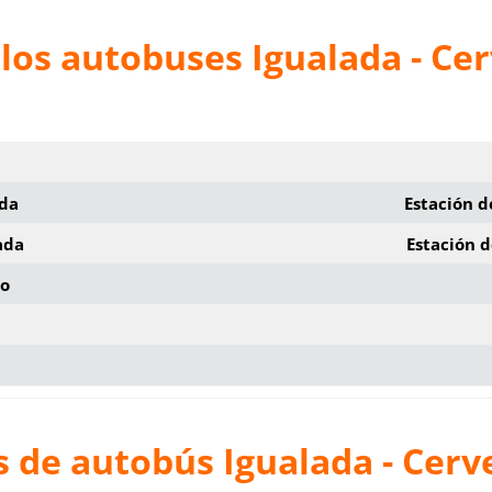
los autobuses Igualada - Ce
ida
Estación d
ada
Estación 
io
 de autobús Igualada - Cerv