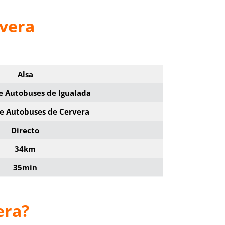
rvera
Alsa
e Autobuses de Igualada
de Autobuses de Cervera
Directo
34km
35min
era?