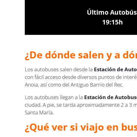
Último Autobús
19:15h
¿De dónde salen y a dó
Los autobuses salen desde la
Estación de Auto
con fácil acceso desde diversos puntos de interé
Anoia, así como del Antiguo Barrio del Rec.
Los autobuses llegan a la
Estación de Autobuse
ciudad. A pie, se tarda aproximadamente 2 a 3 min
Santa María.
¿Qué ver si viajo en bu