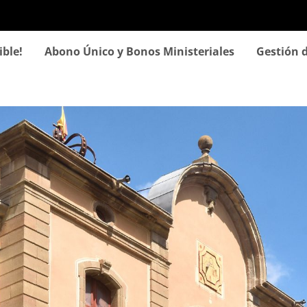
Pasar
al
contenido
ible!
Abono Único y Bonos Ministeriales
Gestión d
principal