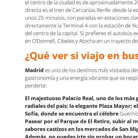
el centro de la ciudad es de aproximadamente 20 
directa es el tren de Cercanías Renfe: desde la 
unos 25 minutos, con paradas en estaciones cla
directamente la Terminal 4 con la estación de N
del centro de la capital. Si prefieres el autobús
en O’Donnell, Cibeles y Atocha en un trayecto d
¿Qué ver si viajo en b
Madrid
es uno de los destinos más visitados desd
gastronomía y una energía vibrante que se respi
perderte:
El majestuoso Palacio Real, uno de los más 
radiales del país; la elegante Plaza Mayor;
Sofía, donde se encuentra el célebre
Guerni
Pasear por el Parque de El Retiro, subir al m
sabores castizos en los mercados de San Mig
Además, no puedes irte sin probar un bocadi