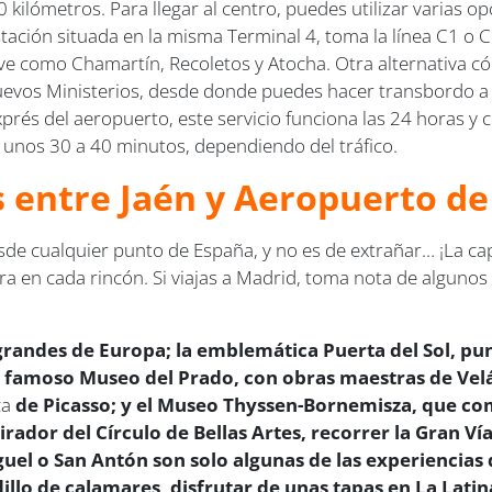
kilómetros. Para llegar al centro, puedes utilizar varias 
estación situada en la misma Terminal 4, toma la línea C1 o 
ve como Chamartín, Recoletos y Atocha. Otra alternativa c
uevos Ministerios, desde donde puedes hacer transbordo a 
 exprés del aeropuerto, este servicio funciona las 24 horas y
e unos 30 a 40 minutos, dependiendo del tráfico.
us entre Jaén y Aeropuerto d
e cualquier punto de España, y no es de extrañar… ¡La capita
ra en cada rincón. Si viajas a Madrid, toma nota de alguno
grandes de Europa; la emblemática Puerta del Sol, pun
 el famoso Museo del Prado, con obras maestras de Vel
ca
de Picasso; y el Museo Thyssen-Bornemisza, que com
irador del Círculo de Bellas Artes, recorrer la Gran Vía
uel o San Antón son solo algunas de las experiencias
llo de calamares, disfrutar de unas tapas en La Latin