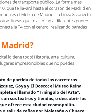
opciones de transporte público. La forma más
C10, que te llevará hasta el corazón de Madrid en
ómoda es el Metro de Madrid. La Línea 8 conecta
otras líneas que te acercan a diferentes puntos
 conecta la T4 con el centro, realizando paradas
e Madrid?
l lo tiene todo! Historia, arte, cultura,
s lugares imprescindibles que no puedes
to de partida de todas las carreteras
ázquez, Goya y El Bosco; el Museo Reina
pleta el llamado “Triángulo del Arte”.
 con sus teatros y tiendas, o descubrir los
 que ofrece esta ciudad cosmopolita.
a o salir de cañas por Malasaña o Chueca.