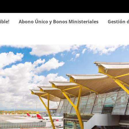
Pasar
al
contenido
ible!
Abono Único y Bonos Ministeriales
Gestión d
principal