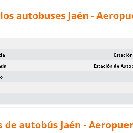
los autobuses Jaén - Aeropu
ida
Estación
ada
Estación de Auto
io
s de autobús Jaén - Aeropue