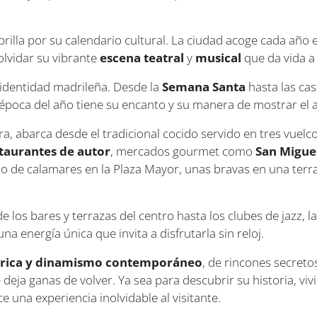
lla por su calendario cultural. La ciudad acoge cada año
 olvidar su vibrante
escena teatral
y
musical
que da vida a
identidad madrileña. Desde la
Semana Santa
hasta las cas
época del año tiene su encanto y su manera de mostrar el a
ra, abarca desde el tradicional cocido servido en tres vuel
taurantes de autor
, mercados gourmet como
San Migue
illo de calamares en la Plaza Mayor, unas bravas en una ter
de los bares y terrazas del centro hasta los clubes de jazz, l
na energía única que invita a disfrutarla sin reloj.
órica y dinamismo contemporáneo
, de rincones secreto
 deja ganas de volver. Ya sea para descubrir su historia, viv
e una experiencia inolvidable al visitante.