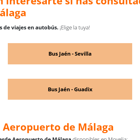
 interesarte si has consulta
Málaga
 de viajes en autobús.
¡Elige la tuya!
Bus Jaén - Sevilla
Bus Jaén - Guadix
e Aeropuerto de Málaga
desde Aeropuerto de Málaga
disponibles en Movelia: