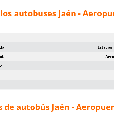
los autobuses Jaén - Aeropu
ida
Estación
ada
Aero
io
s de autobús Jaén - Aeropue