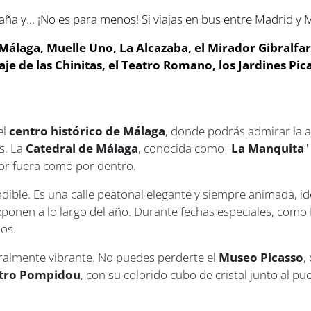
aña y... ¡No es para menos! Si viajas en bus entre Madrid 
álaga, Muelle Uno, La Alcazaba, el Mirador Gibralfaro, 
aje de las Chinitas, el Teatro Romano, los Jardines Pi
el
centro histórico de Málaga
, donde podrás admirar la a
s. La
Catedral de Málaga
, conocida como "
La Manquita
"
por fuera como por dentro.
ible. Es una calle peatonal elegante y siempre animada, id
exponen a lo largo del año. Durante fechas especiales, como
os.
turalmente vibrante. No puedes perderte el
Museo Picasso
,
tro Pompidou
, con su colorido cubo de cristal junto al pue