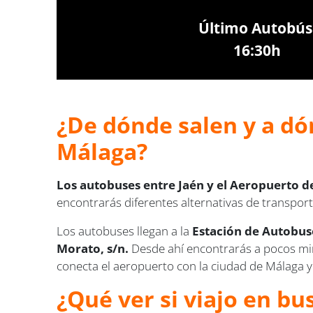
Último Autobús
16:30h
¿De dónde salen y a dó
Málaga?
Los autobuses entre Jaén y el Aeropuerto d
encontrarás diferentes alternativas de transpor
Los autobuses llegan a la
Estación de Autobuse
Morato, s/n.
Desde ahí encontrarás a pocos min
conecta el aeropuerto con la ciudad de Málaga y
¿Qué ver si viajo en bu