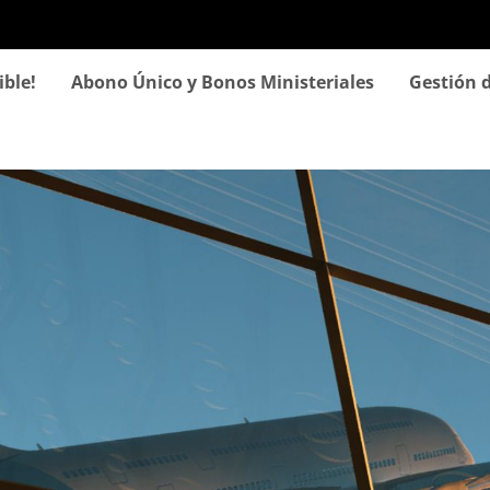
Pasar
al
contenido
ible!
Abono Único y Bonos Ministeriales
Gestión d
principal