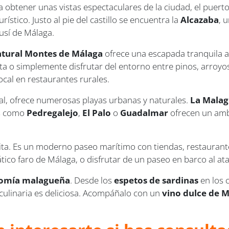
a obtener unas vistas espectaculares de la ciudad, el puert
stico. Justo al pie del castillo se encuentra la
Alcazaba
, 
usí de Málaga.
tural Montes de Málaga
ofrece una escapada tranquila a
eta o simplemente disfrutar del entorno entre pinos, arroy
ocal en restaurantes rurales.
al, ofrece numerosas playas urbanas y naturales.
La Malag
as como
Pedregalejo
,
El Palo
o
Guadalmar
ofrecen un ambi
ita. Es un moderno paseo marítimo con tiendas, restaurante
tico faro de Málaga, o disfrutar de un paseo en barco al ata
nomía malagueña
. Desde los
espetos de sardinas
en los c
a culinaria es deliciosa. Acompáñalo con un
vino dulce de 