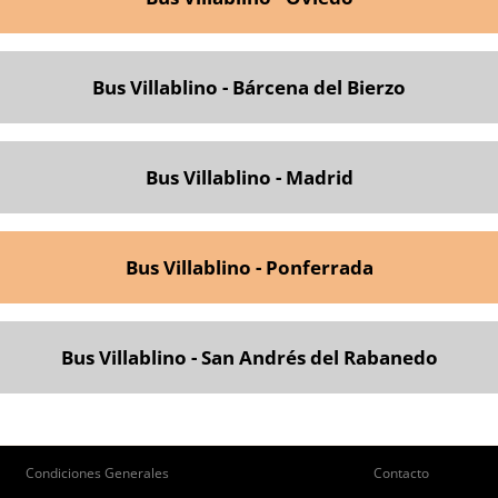
Bus Villablino - Bárcena del Bierzo
Bus Villablino - Madrid
Bus Villablino - Ponferrada
Bus Villablino - San Andrés del Rabanedo
ie
Pie
Condiciones Generales
Contacto