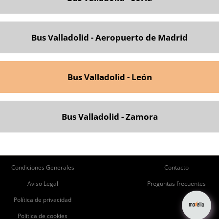
Bus Valladolid - Aeropuerto de Madrid
Bus Valladolid - León
Bus Valladolid - Zamora
ie
Pie
Condiciones Generales
Contacto
de
de
Aviso Legal
Preguntas frecuentes
página
Página
Política de privacidad
Política de cookies