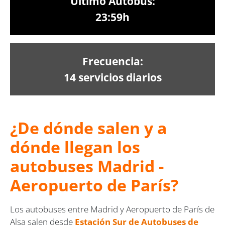
Último Autobús:
23:59h
Frecuencia:
14 servicios diarios
¿De dónde salen y a
dónde llegan los
autobuses Madrid -
Aeropuerto de París?
Los autobuses entre Madrid y Aeropuerto de París de
Alsa salen desde
Estación Sur de Autobuses de