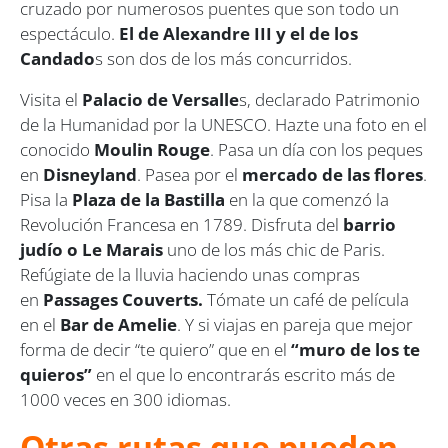
cruzado por numerosos puentes que son todo un
espectáculo.
El de Alexandre III y el de los
Candado
s son dos de los más concurridos.
Visita el
Palacio de Versalle
s, declarado Patrimonio
de la Humanidad por la UNESCO. Hazte una foto en el
conocido
Moulin Rouge
. Pasa un día con los peques
en
Disneyland
. Pasea por el
mercado de las flores
.
Pisa la
Plaza de la Bastilla
en la que comenzó la
Revolución Francesa en 1789. Disfruta del
barrio
judío o Le Marais
uno de los más chic de Paris.
Refúgiate de la lluvia haciendo unas compras
en
Passages Couverts.
Tómate un café de película
en el
Bar de Amelie
. Y si viajas en pareja que mejor
forma de decir “te quiero” que en el
“muro de los te
quieros”
en el que lo encontrarás escrito más de
1000 veces en 300 idiomas.
Otras rutas que pueden