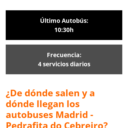
Último Autobús:
10:30h
Frecuencia:
4 servicios diarios
¿De dónde salen y a
dónde llegan los
autobuses Madrid -
Pedrafita do Cebreiro?