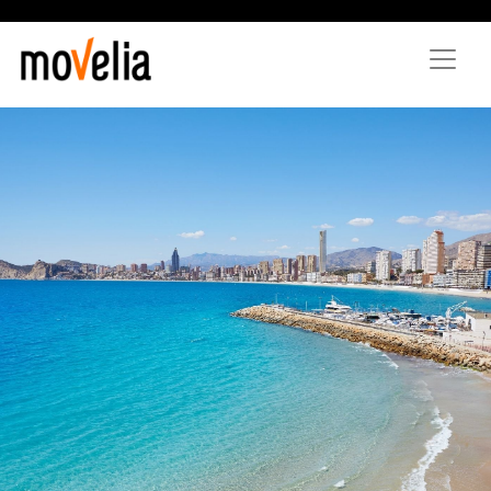
Pasar
al
contenido
principal