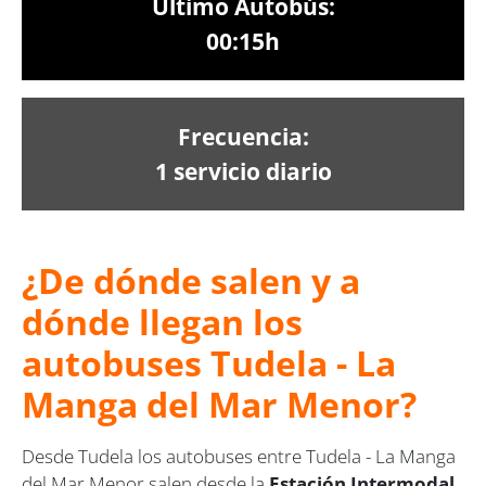
Último Autobús:
00:15h
Frecuencia:
1 servicio diario
¿De dónde salen y a
dónde llegan los
autobuses Tudela - La
Manga del Mar Menor?
Desde Tudela los autobuses entre Tudela - La Manga
del Mar Menor salen desde la
Estación Intermodal