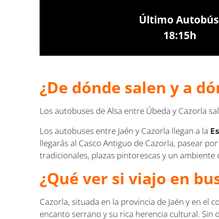
Último Autobús
18:15h
¿De dónde salen y a dó
Los autobuses de Alsa entre Úbeda y Cazorla sa
Los autobuses entre Jaén y Cazorla llegan a la
Es
llegarás al Casco Antiguo de Cazorla, pasear po
tradicionales, plazas pintorescas y un ambiente q
¿Qué ver si viajo en bu
Cazorla, situada en la provincia de Jaén y en el c
encanto serrano y su rica herencia cultural. Si