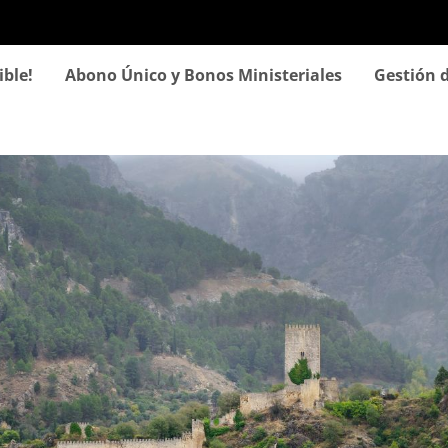
Pasar
al
contenido
ible!
Abono Único y Bonos Ministeriales
Gestión d
principal