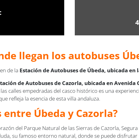
:
4
nde llegan los autobuses Úbe
len de la
Estación de Autobuses de Úbeda, ubicada en la
tación de Autobuses de Cazorla, ubicada en Avenida G
r las calles empedradas del casco histórico es una experien
ue refleja la esencia de esta villa andaluza.
s entre Úbeda y Cazorla?
orazón del Parque Natural de las Sierras de Cazorla, Segura y
n duda, su famoso entorno natural, donde se puede disfrutar