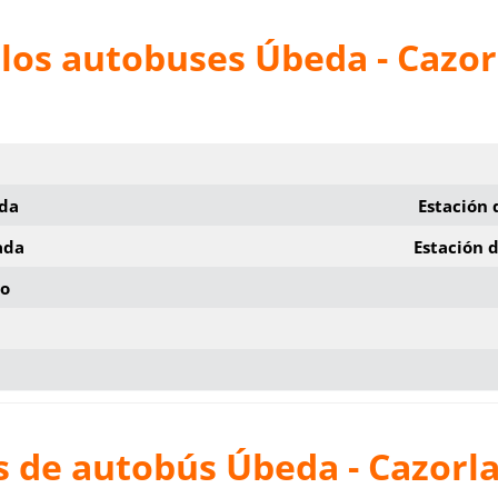
los autobuses Úbeda - Cazor
ida
Estación
ada
Estación 
io
 de autobús Úbeda - Cazorl