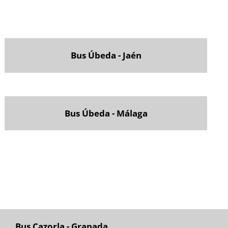
Bus Úbeda - Jaén
Bus Úbeda - Málaga
Bus Cazorla - Granada