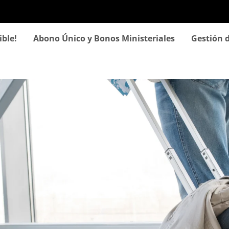
Pasar
al
contenido
ible!
Abono Único y Bonos Ministeriales
Gestión d
principal