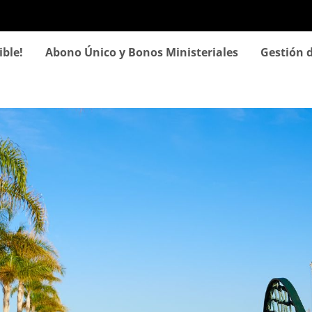
Pasar
al
contenido
ible!
Abono Único y Bonos Ministeriales
Gestión d
principal