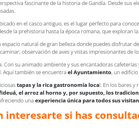
perspectiva fascinante de la historia de Gandía. Desde sus e
asadas.
ubicado en el casco antiguo, es el lugar perfecto para conoce
esde la prehistoria hasta la época romana, que exploran la e
 espacio natural de gran belleza donde puedes disfrutar de l
 caminar, observación de aves y vistas impresionantes de l
. Con su animado ambiente y sus encantadoras cafeterías y 
dad. Aquí también se encuentra
el Ayuntamiento
, un edifici
liciosas
tapas y la rica gastronomía loca
l. En los bares y
fideuá, el arroz al horno y, por supuesto, los tradicion
 ofreciendo una
experiencia única para todos sus visitan
 interesarte si has consulta