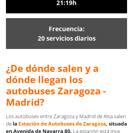
21:19h
Frecuencia:
20 servicios diarios
¿De dónde salen y a
dónde llegan los
autobuses
Zaragoza -
Madrid
?
Los autobuses entre Zaragoza y Madrid de Alsa salen
de
la
Estación de Autobuses de Zaragoza
, situada
en Avenida de Navarra 80.
La estación está muy