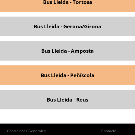
Bus Lleida - Tortosa
Bus Lleida - Gerona/Girona
Bus Lleida - Amposta
Bus Lleida - Peñíscola
Bus Lleida - Reus
ie
Pie
Condiciones Generales
Contacto