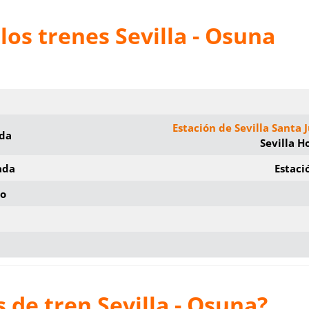
los trenes Sevilla - Osuna
Estación de Sevilla Santa 
ida
Sevilla H
ada
Estaci
io
 de tren Sevilla - Osuna?