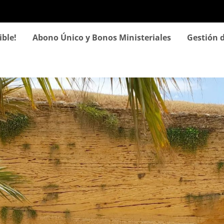
Pasar
al
contenido
ible!
Abono Único y Bonos Ministeriales
Gestión d
principal