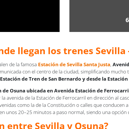
6
de llegan los trenes Sevilla
salen de la famosa
Estación de Sevilla Santa Justa
,
Avenid
municada con el centro de la ciudad, simplificando mucho 
a
Estación de Tren de San Bernardo y desde la Estación 
n de Osuna ubicada en Avenida Estación de Ferrocarril
 la avenida de la Estación de Ferrocarril en dirección al ca
avenidas como la de la Constitución o calles que conducen a 
en unos 20–25 minutos a paso normal, siendo una opción có
en entre Sevilla y Osuna?