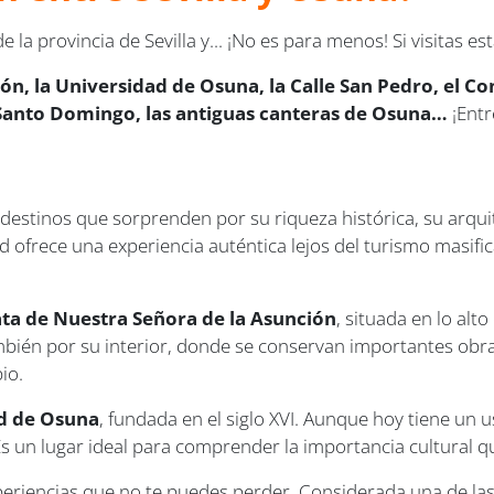
la provincia de Sevilla y... ¡No es para menos! Si visitas 
ón, la Universidad de Osuna, la Calle San Pedro, el C
e Santo Domingo, las antiguas canteras de Osuna…
¡Entr
os destinos que sorprenden por su riqueza histórica, su arq
d ofrece una experiencia auténtica lejos del turismo masific
ata de Nuestra Señora de la Asunción
, situada en lo alt
bién por su interior, donde se conservan importantes obra
io.
d de Osuna
, fundada en el siglo XVI. Aunque hoy tiene un u
Es un lugar ideal para comprender la importancia cultural q
periencias que no te puedes perder. Considerada una de las 