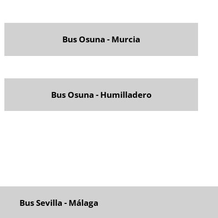
Bus Osuna - Murcia
Bus Osuna - Humilladero
Bus Sevilla - Málaga