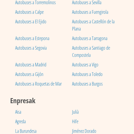
Autobuses a Torremolinos
Autobuses a Sevilla
Autobuses a Calpe
Autobuses a Fuengirola
Autobuses a El Ejido
Autobuses a Castellón de la
Plana
Autobuses a Estepona
Autobuses a Tarragona
Autobuses a Segovia
Autobuses a Santiago de
Compostela
Autobuses a Madrid
Autobuses a Vigo
Autobuses a Gijón
Autobuses a Toledo
Autobuses a Roquetas de Mar
Autobuses a Burgos
Enpresak
Aisa
Julià
Agreda
Hife
La Burundesa
Jiménez Dorado