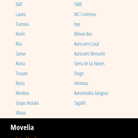
EMT
TMB
Lazara
MC Contreras
Transvia
Iryo
Renfe
Bilman Bus
Alsa
Autocares Casal
Samar
Autocares Bernardo
Autna
Sierra de las Nieves
Tussam
Ouigo
Iberia
Hermasa
Monbus
Automóviles Zaragoza
Grupo Vectalia
Sagalés
Vibasa
Movelia