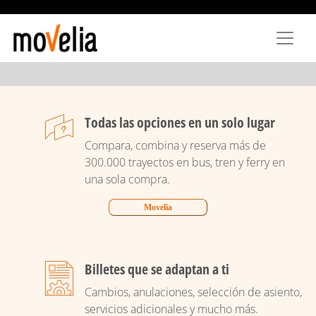
Skip
to
main
content
Todas las opciones en un solo lugar
Compara, combina y reserva más de
300.000 trayectos en bus, tren y ferry en
una sola compra.
Movelia
Billetes que se adaptan a ti
Cambios, anulaciones, selección de asiento,
servicios adicionales y mucho más.