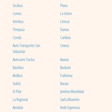
Socibus
Plana
Comes
La Union
Interbus
Linecar
Therpasa
Damas
Conda
Cambus
Auto Transportes San
Cevesa
Sebastián
Autocares Tocina
Avanza
Basebus
Busbam
Andbus
Frahemar
Subús
Baraza
El Pilar
Jiménez Movilidad
La Regional
Sarfa Moventis
Aerobús
Rede Expressos