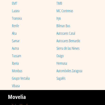
EMT
TMB
Lazara
MC Contreras
Transvia
Iryo
Renfe
Bilman Bus
Alsa
Autocares Casal
Samar
Autocares Bernardo
Autna
Sierra de las Nieves
Tussam
Ouigo
Iberia
Hermasa
Monbus
Automóviles Zaragoza
Grupo Vectalia
Sagalés
Vibasa
Movelia