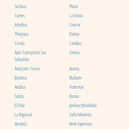
Socibus
Plana
Comes
La Union
Interbus
Linecar
Therpasa
Damas
Conda
Cambus
Auto Transportes San
Cevesa
Sebastián
Autocares Tocina
Avanza
Basebus
Busbam
Andbus
Frahemar
Subús
Baraza
El Pilar
Jiménez Movilidad
La Regional
Sarfa Moventis
Aerobús
Rede Expressos