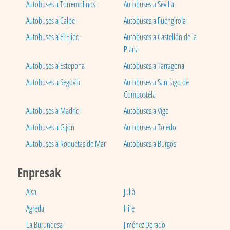
Autobuses a Torremolinos
Autobuses a Sevilla
Autobuses a Calpe
Autobuses a Fuengirola
Autobuses a El Ejido
Autobuses a Castellón de la
Plana
Autobuses a Estepona
Autobuses a Tarragona
Autobuses a Segovia
Autobuses a Santiago de
Compostela
Autobuses a Madrid
Autobuses a Vigo
Autobuses a Gijón
Autobuses a Toledo
Autobuses a Roquetas de Mar
Autobuses a Burgos
Enpresak
Aisa
Julià
Agreda
Hife
La Burundesa
Jiménez Dorado