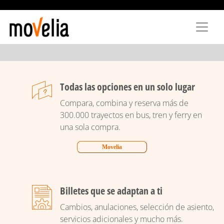
Skip
to
main
content
Todas las opciones en un solo lugar
Compara, combina y reserva más de
300.000 trayectos en bus, tren y ferry en
una sola compra.
Movelia
Billetes que se adaptan a ti
Cambios, anulaciones, selección de asiento,
servicios adicionales y mucho más.