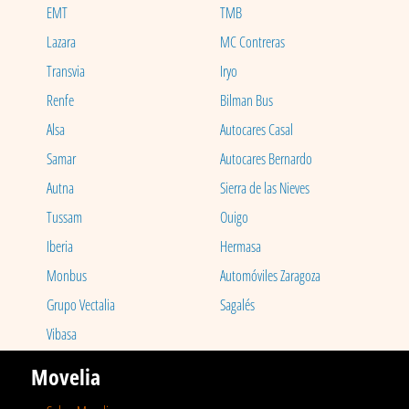
EMT
TMB
Lazara
MC Contreras
Transvia
Iryo
Renfe
Bilman Bus
Alsa
Autocares Casal
Samar
Autocares Bernardo
Autna
Sierra de las Nieves
Tussam
Ouigo
Iberia
Hermasa
Monbus
Automóviles Zaragoza
Grupo Vectalia
Sagalés
Vibasa
Movelia