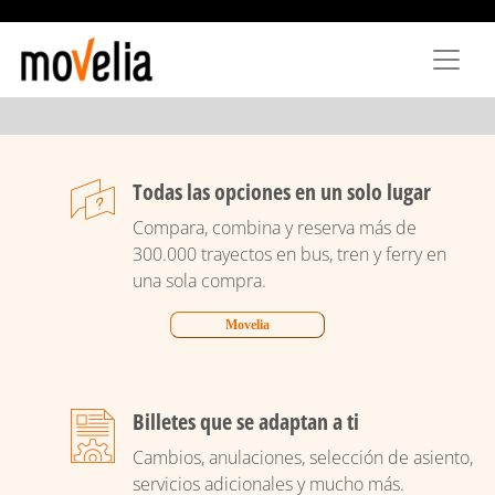
Skip
to
main
content
Todas las opciones en un solo lugar
Compara, combina y reserva más de
300.000 trayectos en bus, tren y ferry en
una sola compra.
Movelia
Billetes que se adaptan a ti
Cambios, anulaciones, selección de asiento,
servicios adicionales y mucho más.