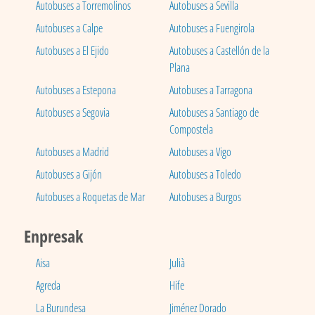
Autobuses a Torremolinos
Autobuses a Sevilla
Autobuses a Calpe
Autobuses a Fuengirola
Autobuses a El Ejido
Autobuses a Castellón de la
Plana
Autobuses a Estepona
Autobuses a Tarragona
Autobuses a Segovia
Autobuses a Santiago de
Compostela
Autobuses a Madrid
Autobuses a Vigo
Autobuses a Gijón
Autobuses a Toledo
Autobuses a Roquetas de Mar
Autobuses a Burgos
Enpresak
Aisa
Julià
Agreda
Hife
La Burundesa
Jiménez Dorado