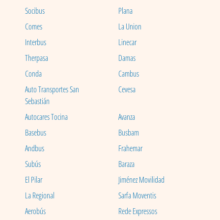
Socibus
Plana
Comes
La Union
Interbus
Linecar
Therpasa
Damas
Conda
Cambus
Auto Transportes San
Cevesa
Sebastián
Autocares Tocina
Avanza
Basebus
Busbam
Andbus
Frahemar
Subús
Baraza
El Pilar
Jiménez Movilidad
La Regional
Sarfa Moventis
Aerobús
Rede Expressos