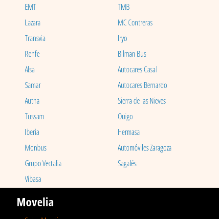
EMT
TMB
Lazara
MC Contreras
Transvia
Iryo
Renfe
Bilman Bus
Alsa
Autocares Casal
Samar
Autocares Bernardo
Autna
Sierra de las Nieves
Tussam
Ouigo
Iberia
Hermasa
Monbus
Automóviles Zaragoza
Grupo Vectalia
Sagalés
Vibasa
Movelia