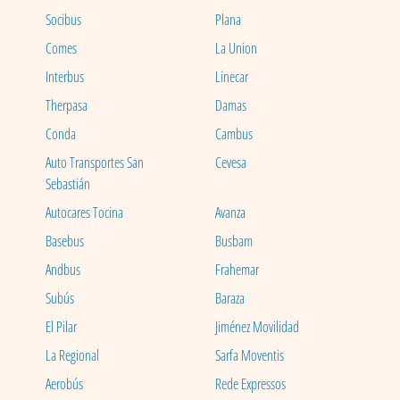
Socibus
Plana
Comes
La Union
Interbus
Linecar
Therpasa
Damas
Conda
Cambus
Auto Transportes San
Cevesa
Sebastián
Autocares Tocina
Avanza
Basebus
Busbam
Andbus
Frahemar
Subús
Baraza
El Pilar
Jiménez Movilidad
La Regional
Sarfa Moventis
Aerobús
Rede Expressos