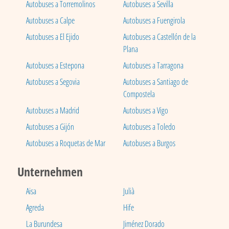
Autobuses a Torremolinos
Autobuses a Sevilla
Autobuses a Calpe
Autobuses a Fuengirola
Autobuses a El Ejido
Autobuses a Castellón de la
Plana
Autobuses a Estepona
Autobuses a Tarragona
Autobuses a Segovia
Autobuses a Santiago de
Compostela
Autobuses a Madrid
Autobuses a Vigo
Autobuses a Gijón
Autobuses a Toledo
Autobuses a Roquetas de Mar
Autobuses a Burgos
Unternehmen
Aisa
Julià
Agreda
Hife
La Burundesa
Jiménez Dorado