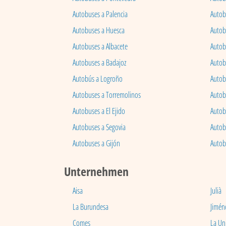
Autobuses a Palencia
Autobu
Autobuses a Huesca
Autob
Autobuses a Albacete
Autob
Autobuses a Badajoz
Autob
Autobús a Logroño
Autob
Autobuses a Torremolinos
Autobu
Autobuses a El Ejido
Autob
Autobuses a Segovia
Autob
Autobuses a Gijón
Autob
Unternehmen
Aisa
Julià
La Burundesa
Jimén
Comes
La Un