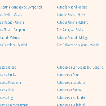
A Coruña - Santiago de Compostela
Autobús Madrid - Bilbao
s Sevilla - Málaga
Autobús Sevilla - Huelva
ús Madrid - Almería
Autobús Almería - Madrid
ús Bilbao - Pamplona
Tren Zaragoza - Sevilla
Madrid - Valencia
Autobús Madrid - Málaga
ús Barcelona - Madrid
Tren Talavera de la Reina - Madrid
uses a Bilbao
Autobuses a San Sebastián / Donostia
uses a Huelva
Autobuses a Oporto
uses a Pamplona
Autobuses a Barcelona
uses a Soria
Autobuses a Zamora
uses a Lugo
Autobuses a Santander
uses a Orense/Ourense
Autobuses a Valladolid