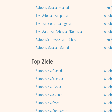
Autobús Málaga - Granada
Tren 
Tren Astorga - Pamplona
Autobú
Tren Barcelona - Cartagena
Autob
Tren Ávila - San Sebastián/Donostia
Autob
Autobús San Sebastián - Bilbao
Tren 
Autobús Málaga - Madrid
Autob
Top-Ziele
Autobuses a Granada
Autob
Autobuses a Valencia
Autob
Autobuses a Lisboa
Autob
Autobuses a Alicante
Autob
Autobuses a Oviedo
Autob
Autobuses a Pontevedra
Autob