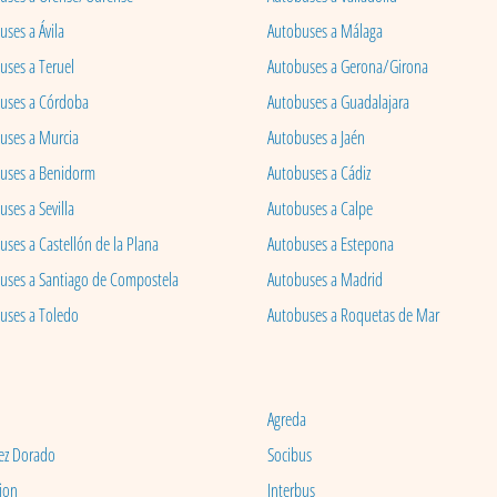
ses a Ávila
Autobuses a Málaga
uses a Teruel
Autobuses a Gerona/Girona
uses a Córdoba
Autobuses a Guadalajara
uses a Murcia
Autobuses a Jaén
uses a Benidorm
Autobuses a Cádiz
ses a Sevilla
Autobuses a Calpe
uses a Castellón de la Plana
Autobuses a Estepona
uses a Santiago de Compostela
Autobuses a Madrid
uses a Toledo
Autobuses a Roquetas de Mar
Agreda
ez Dorado
Socibus
ion
Interbus