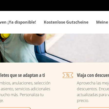
Direkt
zum
Inhalt
ven ¡Ya disponible!
Kostenlose Gutscheine
Meine
lletes que se adaptan a ti
Viaja con descue
mbios, anulaciones, selección
Aprovecha las mejo
 asiento, servicios adicionales
descuentos. Encue
mucho más. Personaliza tu
actualizadas para v
je.
precio.