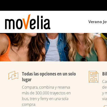
Navegación
Verano Jo
principal
Todas las opciones en un solo
Bi
lugar
Ca
Compara, combina y reserva
de
más de 300.000 trayectos en
y 
bus, tren y ferry en una sola
via
compra.