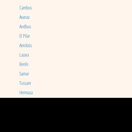
Cambus
Avanza
Andbus
El Pilar
Aerobús
Lazara
Renfe
Samar
Tussam
Hermasa