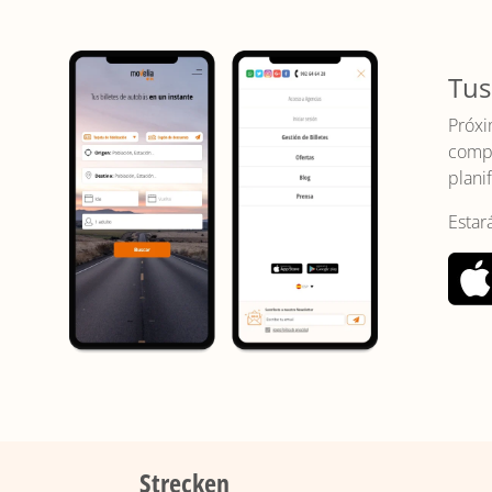
Tus
Próxi
compr
planif
Estar
Strecken