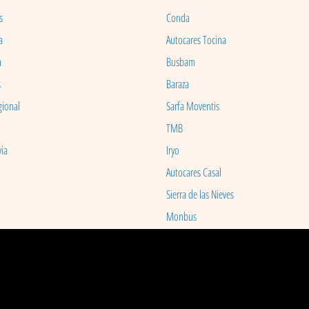
s
Conda
a
Autocares Tocina
a
Busbam
s
Baraza
gional
Sarfa Moventis
TMB
ia
Iryo
Autocares Casal
Sierra de las Nieves
Monbus