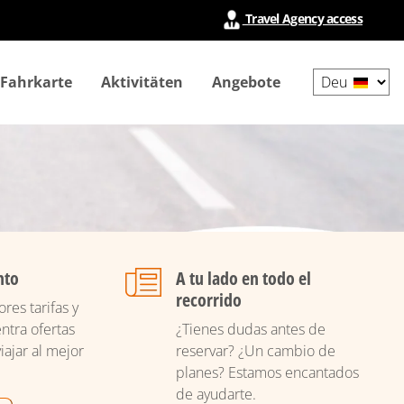
Travel Agency access
Select
 Fahrkarte
Aktivitäten
Angebote
your
language
nto
A tu lado en todo el
recorrido
res tarifas y
ntra ofertas
¿Tienes dudas antes de
iajar al mejor
reservar? ¿Un cambio de
planes? Estamos encantados
de ayudarte.