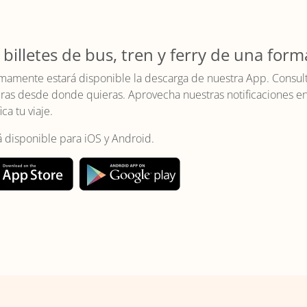
 billetes de bus, tren y ferry de una form
mamente estará disponible la descarga de nuestra App. Consulta 
as desde donde quieras. Aprovecha nuestras notificaciones en t
ica tu viaje.
á disponible para iOS y Android.