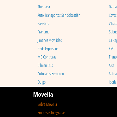
Therpasa
Dama
Auto Transportes San Sebastián
Ceves
Basebus
Vibas
Frahemar
Subú
Jiménez Movilidad
La Re
Rede Expressos
EMT
MC Contreras
Transv
Bilman Bus
Alsa
Autocares Bernardo
Autna
Ouigo
Iberia
Movelia
Sobre Movelia
Empresas Integradas