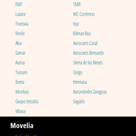
EMT
TMB
Lazara
MC Contreras
Transvia
Iryo
Renfe
Bilman Bus
Alsa
Autocares Casal
Samar
Autocares Bernardo
Autna
Sierra de las Nieves
Tussam
Ouigo
Iberia
Hermasa
Monbus
Automóviles Zaragoza
Grupo Vectalia
Sagalés
Vibasa
Movelia