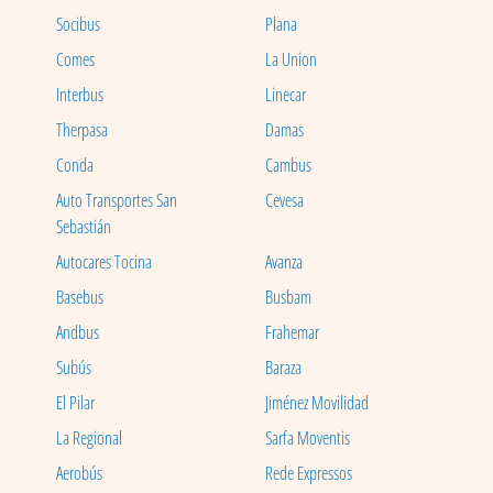
Socibus
Plana
Comes
La Union
Interbus
Linecar
Therpasa
Damas
Conda
Cambus
Auto Transportes San
Cevesa
Sebastián
Autocares Tocina
Avanza
Basebus
Busbam
Andbus
Frahemar
Subús
Baraza
El Pilar
Jiménez Movilidad
La Regional
Sarfa Moventis
Aerobús
Rede Expressos