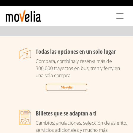
Aller
au
contenu
principal
Todas las opciones en un solo lugar
Compara, combina y reserva más de
300.000 trayectos en bus, tren y ferry en
una sola compra.
Movelia
Billetes que se adaptan a ti
Cambios, anulaciones, selección de asiento,
servicios adicionales y mucho más.