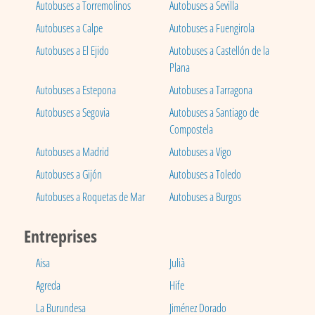
Autobuses a Torremolinos
Autobuses a Sevilla
Autobuses a Calpe
Autobuses a Fuengirola
Autobuses a El Ejido
Autobuses a Castellón de la
Plana
Autobuses a Estepona
Autobuses a Tarragona
Autobuses a Segovia
Autobuses a Santiago de
Compostela
Autobuses a Madrid
Autobuses a Vigo
Autobuses a Gijón
Autobuses a Toledo
Autobuses a Roquetas de Mar
Autobuses a Burgos
Entreprises
Aisa
Julià
Agreda
Hife
La Burundesa
Jiménez Dorado