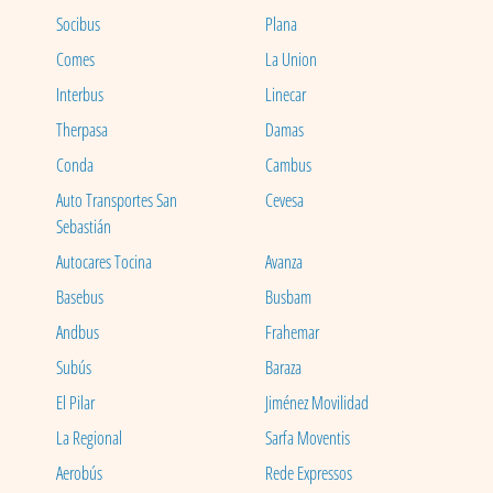
Socibus
Plana
Comes
La Union
Interbus
Linecar
Therpasa
Damas
Conda
Cambus
Auto Transportes San
Cevesa
Sebastián
Autocares Tocina
Avanza
Basebus
Busbam
Andbus
Frahemar
Subús
Baraza
El Pilar
Jiménez Movilidad
La Regional
Sarfa Moventis
Aerobús
Rede Expressos