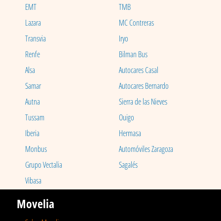
EMT
TMB
Lazara
MC Contreras
Transvia
Iryo
Renfe
Bilman Bus
Alsa
Autocares Casal
Samar
Autocares Bernardo
Autna
Sierra de las Nieves
Tussam
Ouigo
Iberia
Hermasa
Monbus
Automóviles Zaragoza
Grupo Vectalia
Sagalés
Vibasa
Movelia