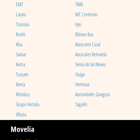
EMT
TMB
Lazara
MC Contreras
Transvia
Iryo
Renfe
Bilman Bus
Alsa
Autocares Casal
Samar
Autocares Bernardo
Autna
Sierra de las Nieves
Tussam
Ouigo
Iberia
Hermasa
Monbus
Automóviles Zaragoza
Grupo Vectalia
Sagalés
Vibasa
Movelia