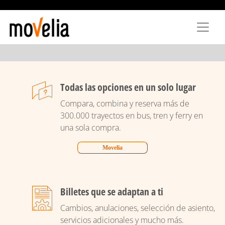
Pasar
al
contenido
principal
Todas las opciones en un solo lugar
Compara, combina y reserva más de
300.000 trayectos en bus, tren y ferry en
una sola compra.
Movelia
Billetes que se adaptan a ti
Cambios, anulaciones, selección de asiento,
servicios adicionales y mucho más.