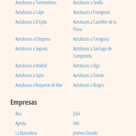
Autobuses a Torremolinos
Autobuses a Sevilla
Autobuses a Calpe
Autobuses a Fuengirola
Autobuses a El Ejido
Autobuses a Castellón de la
Plana
Autobuses a Estepona
Autobuses a Tarragona
Autobuses a Segovia
Autobuses a Santiago de
Compostela
Autobuses a Madrid
Autobuses a Vigo
Autobuses a Gijón
Autobuses a Toledo
Autobuses a Roquetas de Mar
Autobuses a Burgos
Empresas
Aisa
Julià
Agreda
Hife
La Burundesa
Jiménez Dorado