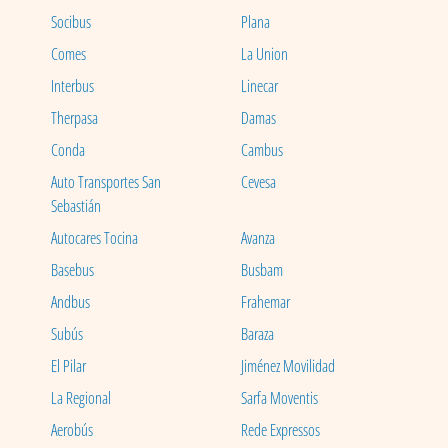
Socibus
Plana
Comes
La Union
Interbus
Linecar
Therpasa
Damas
Conda
Cambus
Auto Transportes San
Cevesa
Sebastián
Autocares Tocina
Avanza
Basebus
Busbam
Andbus
Frahemar
Subús
Baraza
El Pilar
Jiménez Movilidad
La Regional
Sarfa Moventis
Aerobús
Rede Expressos