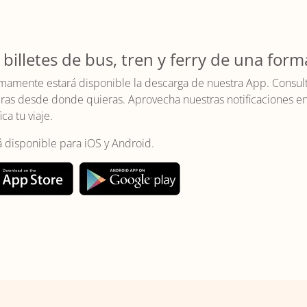
 billetes de bus, tren y ferry de una form
mamente estará disponible la descarga de nuestra App. Consulta 
as desde donde quieras. Aprovecha nuestras notificaciones en t
ica tu viaje.
á disponible para iOS y Android.