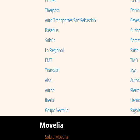
Comes
La Un
Therpasa
Dama
Auto Transportes San Sebastián
Ceves
Basebus
Busb
Subús
Baraz
La Regional
Sarfa
EMT
TMB
Transvia
Iryo
Alsa
Autoc
Autna
Sierra
Iberia
Herm
Grupo Vectalia
Sagal
Movelia
Sobre Movelia