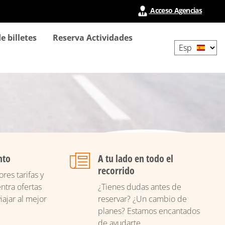
Acceso Agencias
Select
e billetes
Reserva Actividades
your
language
nto
A tu lado en todo el
recorrido
res tarifas y
ntra ofertas
¿Tienes dudas antes de
iajar al mejor
reservar? ¿Un cambio de
planes? Estamos encantados
de ayudarte.