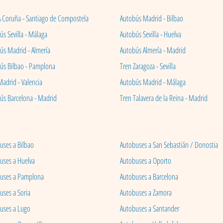
A Coruña - Santiago de Compostela
Autobús Madrid - Bilbao
s Sevilla - Málaga
Autobús Sevilla - Huelva
ús Madrid - Almería
Autobús Almería - Madrid
ús Bilbao - Pamplona
Tren Zaragoza - Sevilla
Madrid - Valencia
Autobús Madrid - Málaga
ús Barcelona - Madrid
Tren Talavera de la Reina - Madrid
uses a Bilbao
Autobuses a San Sebastián / Donostia
uses a Huelva
Autobuses a Oporto
uses a Pamplona
Autobuses a Barcelona
uses a Soria
Autobuses a Zamora
uses a Lugo
Autobuses a Santander