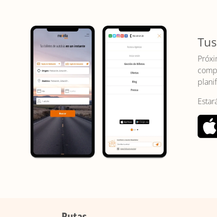
Tus
Próxi
compr
planif
Estar
Rutas