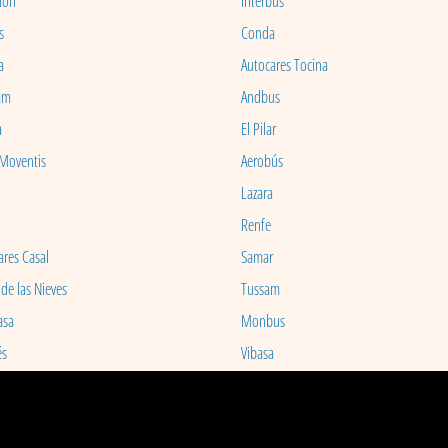
ion
Interbus
s
Conda
a
Autocares Tocina
am
Andbus
a
El Pilar
 Moventis
Aerobús
Lazara
Renfe
ares Casal
Samar
 de las Nieves
Tussam
asa
Monbus
és
Vibasa