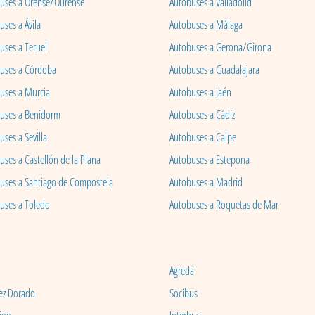
uses a Orense/Ourense
Autobuses a Valladolid
ses a Ávila
Autobuses a Málaga
uses a Teruel
Autobuses a Gerona/Girona
uses a Córdoba
Autobuses a Guadalajara
uses a Murcia
Autobuses a Jaén
uses a Benidorm
Autobuses a Cádiz
ses a Sevilla
Autobuses a Calpe
uses a Castellón de la Plana
Autobuses a Estepona
uses a Santiago de Compostela
Autobuses a Madrid
uses a Toledo
Autobuses a Roquetas de Mar
Agreda
ez Dorado
Socibus