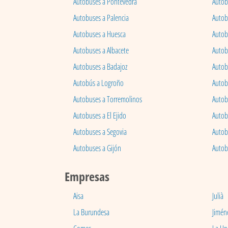
Autobuses a Pontevedra
Autob
Autobuses a Palencia
Autobu
Autobuses a Huesca
Autob
Autobuses a Albacete
Autob
Autobuses a Badajoz
Autob
Autobús a Logroño
Autob
Autobuses a Torremolinos
Autobu
Autobuses a El Ejido
Autob
Autobuses a Segovia
Autob
Autobuses a Gijón
Autob
Empresas
Aisa
Julià
La Burundesa
Jimén