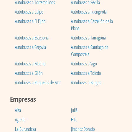
Autobuses a Torremolinos
Autobuses a Sevilla
Autobuses a Calpe
Autobuses a Fuengirola
Autobuses a El Ejido
Autobuses a Castellón de la
Plana
Autobuses a Estepona
Autobuses a Tarragona
Autobuses a Segovia
Autobuses a Santiago de
Compostela
Autobuses a Madrid
Autobuses a Vigo
Autobuses a Gijón
Autobuses a Toledo
Autobuses a Roquetas de Mar
Autobuses a Burgos
Empresas
Aisa
Julià
Agreda
Hife
La Burundesa
Jiménez Dorado