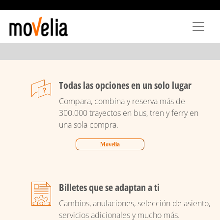
Pasar
al
contenido
principal
Todas las opciones en un solo lugar
Compara, combina y reserva más de
300.000 trayectos en bus, tren y ferry en
una sola compra.
Movelia
Billetes que se adaptan a ti
Cambios, anulaciones, selección de asiento,
servicios adicionales y mucho más.