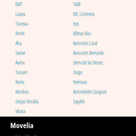
EMT
TMB
Lazara
MC Contreras
Transvia
Iryo
Renfe
Bilman Bus
Alsa
Autocares Casal
Samar
Autocares Bernardo
Autna
Sierra de las Nieves
Tussam
Ouigo
Iberia
Hermasa
Monbus
Automóviles Zaragoza
Grupo Vectalia
Sagalés
Vibasa
Movelia