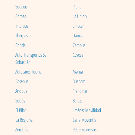
Socibus
Plana
Comes
La Union
Interbus
Linecar
Therpasa
Damas
Conda
Cambus
Auto Transportes San
Cevesa
Sebastián
Autocares Tocina
Avanza
Basebus
Busbam
Andbus
Frahemar
Subús
Baraza
El Pilar
Jiménez Movilidad
La Regional
Sarfa Moventis
Aerobús
Rede Expressos