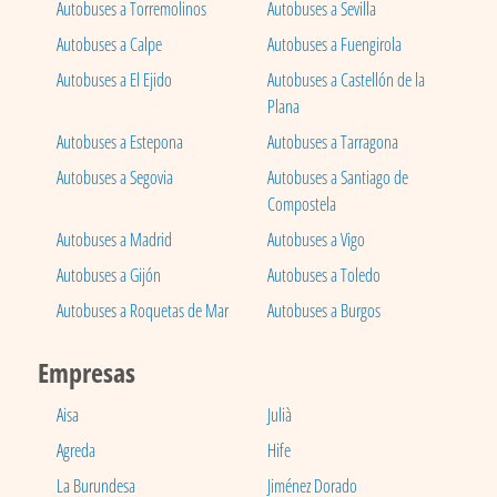
Autobuses a Torremolinos
Autobuses a Sevilla
Autobuses a Calpe
Autobuses a Fuengirola
Autobuses a El Ejido
Autobuses a Castellón de la
Plana
Autobuses a Estepona
Autobuses a Tarragona
Autobuses a Segovia
Autobuses a Santiago de
Compostela
Autobuses a Madrid
Autobuses a Vigo
Autobuses a Gijón
Autobuses a Toledo
Autobuses a Roquetas de Mar
Autobuses a Burgos
Empresas
Aisa
Julià
Agreda
Hife
La Burundesa
Jiménez Dorado