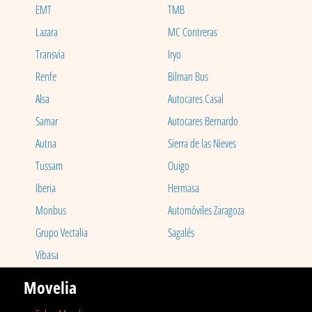
EMT
TMB
Lazara
MC Contreras
Transvia
Iryo
Renfe
Bilman Bus
Alsa
Autocares Casal
Samar
Autocares Bernardo
Autna
Sierra de las Nieves
Tussam
Ouigo
Iberia
Hermasa
Monbus
Automóviles Zaragoza
Grupo Vectalia
Sagalés
Vibasa
Movelia