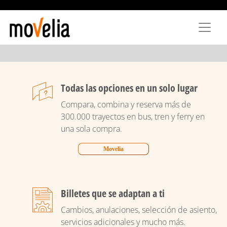
Pasar
al
contenido
principal
Todas las opciones en un solo lugar
Compara, combina y reserva más de
300.000 trayectos en bus, tren y ferry en
una sola compra.
Movelia
Billetes que se adaptan a ti
Cambios, anulaciones, selección de asiento,
servicios adicionales y mucho más.