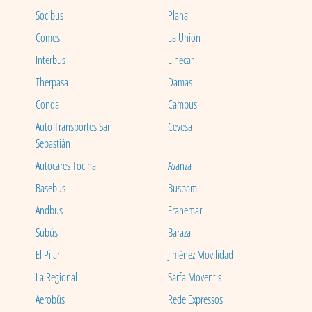
Socibus
Plana
Comes
La Union
Interbus
Linecar
Therpasa
Damas
Conda
Cambus
Auto Transportes San
Cevesa
Sebastián
Autocares Tocina
Avanza
Basebus
Busbam
Andbus
Frahemar
Subús
Baraza
El Pilar
Jiménez Movilidad
La Regional
Sarfa Moventis
Aerobús
Rede Expressos